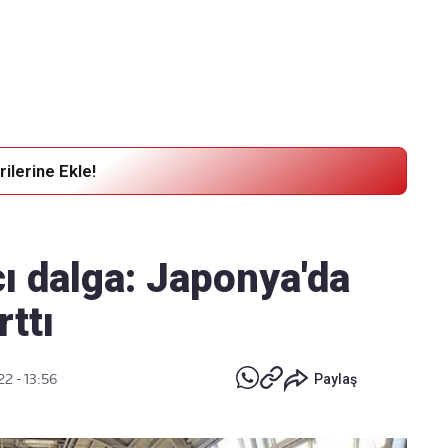
Haber Verin
Editör masamıza bilgi ve materyal göndermek için
tıklayın
ilerine Ekle!
ı dalga: Japonya'da
rttı
2 - 13:56
Paylaş