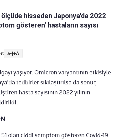
k ölçüde hisseden Japonya'da 2022
mptom gösteren' hastaların sayısı
a-
|
+A
et
lgayı yaşıyor. Omicron varyantının etkisiyle
a'da tedbirler sıkılaştırılsa da sonuç
ştiren hasta sayısının 2022 yılının
dirildi.
ON
ta 51 olan ciddi semptom gösteren Covid-19