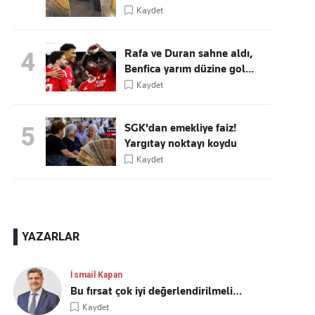
Kaydet
Rafa ve Duran sahne aldı,
4
Benfica yarım düzine gol...
Kaydet
SGK'dan emekliye faiz!
5
Yargıtay noktayı koydu
Kaydet
YAZARLAR
İsmail Kapan
Bu fırsat çok iyi değerlendirilmeli…
Kaydet