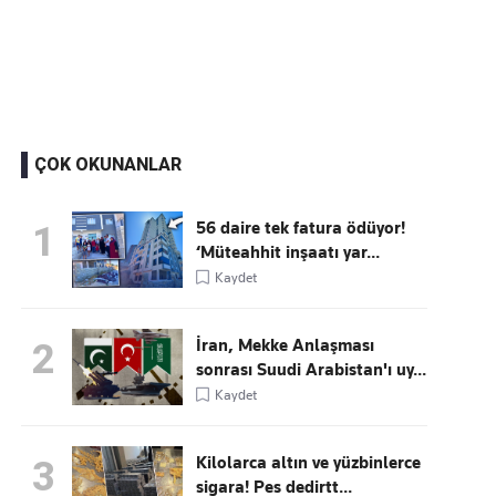
Kaçırmayın
Ücretsiz üye olun, gündemi şekillendiren gelişmeleri önce siz duyun
ÇOK OKUNANLAR
56 daire tek fatura ödüyor!
1
‘Müteahhit inşaatı yar...
Kaydet
İran, Mekke Anlaşması
2
sonrası Suudi Arabistan'ı uy...
Kaydet
Kilolarca altın ve yüzbinlerce
3
sigara! Pes dedirtt...