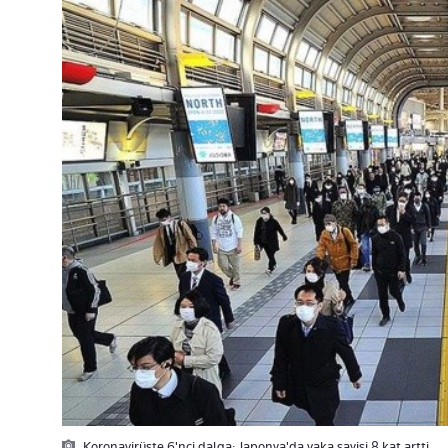
Koronavirüste 6'nci dalga: Japonya'da vaka sayisi 8 kat artti