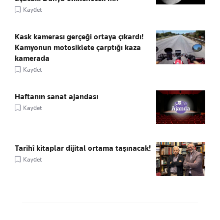
Kaydet
Kask kamerası gerçeği ortaya çıkardı!
Kamyonun motosiklete çarptığı kaza
kamerada
Kaydet
Haftanın sanat ajandası
Kaydet
Tarihî kitaplar dijital ortama taşınacak!
Kaydet