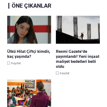
ÖNE ÇIKANLAR
Ülkü Hilal Çiftçi kimdir,
Resmi Gazete'de
kaç yaşında?
yayımlandı! Yeni inşaat
maliyet bedelleri belli
Kaydet
oldu
Kaydet