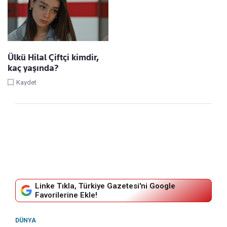
Ülkü Hilal Çiftçi kimdir,
kaç yaşında?
Kaydet
Linke Tıkla, Türkiye Gazetesi'ni Google
Favorilerine Ekle!
DÜNYA