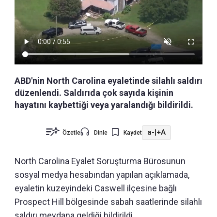
ABD'nin North Carolina eyaletinde silahlı saldırı
düzenlendi. Saldırıda çok sayıda kişinin
hayatını kaybettiği veya yaralandığı bildirildi.
a-
|
+A
Özetle
Dinle
Kaydet
North Carolina Eyalet Soruşturma Bürosunun
sosyal medya hesabından yapılan açıklamada,
eyaletin kuzeyindeki Caswell ilçesine bağlı
Prospect Hill bölgesinde sabah saatlerinde silahlı
saldırı meydana geldiği bildirildi.