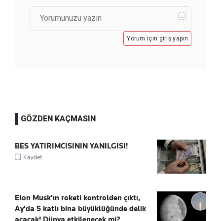
Yorum için giriş yapın
GÖZDEN KAÇMASIN
BES YATIRIMCISININ YANILGISI!
Kaydet
Elon Musk’ın roketi kontrolden çıktı,
Ay'da 5 katlı bina büyüklüğünde delik
açacak! Dünya etkilenecek mi?