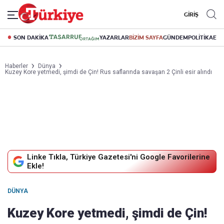
GİRİŞ
SON DAKİKA
YAZARLAR
BİZİM SAYFA
GÜNDEM
POLİTİKA
EK
Haberler
Dünya
Kuzey Kore yetmedi, şimdi de Çin! Rus saflarında savaşan 2 Çinli esir alındı
Linke Tıkla, Türkiye Gazetesi'ni Google Favorilerine
Ekle!
DÜNYA
Kuzey Kore yetmedi, şimdi de Çin!