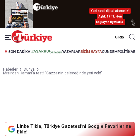
Yeni nesil dijital abonelik!
Aylık 19 TL’ den
başlayan fiyatlarla.
GİRİŞ
SON DAKİKA
YAZARLAR
BİZİM SAYFA
GÜNDEM
POLİTİKA
EK
Haberler
Dünya
Mısır’dan Hamas’a rest! “Gazze’nin geleceğinde yeri yok!”
Linke Tıkla, Türkiye Gazetesi'ni Google Favorilerine
Ekle!