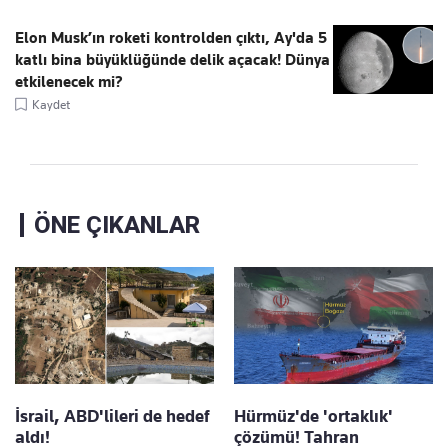
Elon Musk’ın roketi kontrolden çıktı, Ay'da 5
katlı bina büyüklüğünde delik açacak! Dünya
etkilenecek mi?
Kaydet
ÖNE ÇIKANLAR
İsrail, ABD'lileri de hedef
Hürmüz'de 'ortaklık'
aldı!
çözümü! Tahran