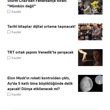
Sturm Graz'dan Fenerbahçe itirafı:
"Mümkün değil"
Kaydet
Tarihî kitaplar dijital ortama taşınacak!
Kaydet
TRT ortak yapımı Venedik’te yarışacak
Kaydet
Elon Musk’ın roketi kontrolden çıktı,
Ay'da 5 katlı bina büyüklüğünde delik
açacak! Dünya etkilenecek mi?
Kaydet