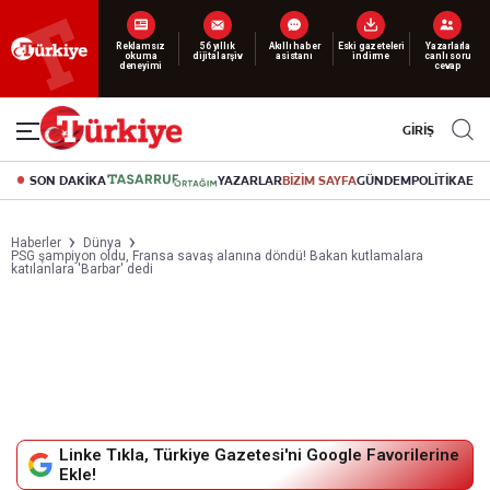
Reklamsız
56 yıllık
Akıllı haber
Eski gazeteleri
Yazarlarla
okuma
dijital arşiv
asistanı
indirme
canlı soru
deneyimi
cevap
GİRİŞ
SON DAKİKA
YAZARLAR
BİZİM SAYFA
GÜNDEM
POLİTİKA
EK
Haberler
Dünya
PSG şampiyon oldu, Fransa savaş alanına döndü! Bakan kutlamalara
katılanlara 'Barbar' dedi
Linke Tıkla, Türkiye Gazetesi'ni Google Favorilerine
Ekle!