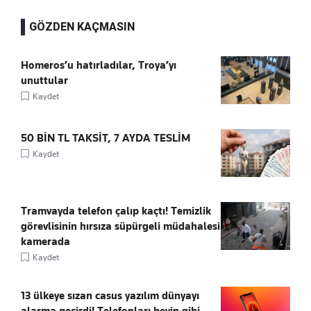
GÖZDEN KAÇMASIN
Homeros’u hatırladılar, Troya’yı
unuttular
Kaydet
50 BİN TL TAKSİT, 7 AYDA TESLİM
Kaydet
Tramvayda telefon çalıp kaçtı! Temizlik
görevlisinin hırsıza süpürgeli müdahalesi
kamerada
Kaydet
13 ülkeye sızan casus yazılım dünyayı
alarma geçirdi! Telefonları beyin gibi