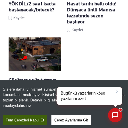
YÖKDİL/2 saat kaçta
Hasat tarihi belli oldu!
başlayacak/bitecek?
Dünyaca ünlü Manisa
lezzetinde sezon
Kaydet
başlıyor
Kaydet
Çürümeye yüz tutmuş
60 ceset peş peşe
Sizlere daha iyi hizmet sunabilmek adına sitemizde
çerez
×
çıkarıldı
Bugünkü yazarların köşe
konumlandırmaktayız. Kişisel verileriniz, KVKK ve GDPR kapsamında
yazılarını özetleyin!
|
Kaydet
toplanıp işlenir. Detaylı bilgi almak için
Aydınlatma Metnimizi
📰
Son 30 güne ait haberleri, spor gelişmelerini veya yazar yazılarını sorgulayabilirsiniz.
inceleyebilirsiniz.
Tüm Çerezleri Kabul Et
Çerez Ayarlarına Git