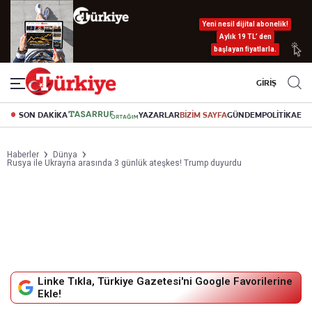
Yeni nesil dijital abonelik!
Aylık 19 TL’ den
başlayan fiyatlarla.
GİRİŞ
SON DAKİKA
YAZARLAR
BİZİM SAYFA
GÜNDEM
POLİTİKA
EK
Haberler
Dünya
Rusya ile Ukrayna arasında 3 günlük ateşkes! Trump duyurdu
Linke Tıkla, Türkiye Gazetesi'ni Google Favorilerine
Ekle!