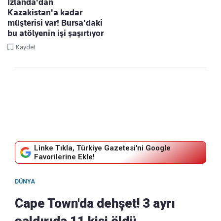
İzlanda'dan
Kazakistan'a kadar
müşterisi var! Bursa'daki
bu atölyenin işi şaşırtıyor
Kaydet
Linke Tıkla, Türkiye Gazetesi'ni Google
Favorilerine Ekle!
DÜNYA
Cape Town'da dehşet! 3 ayrı
saldırıda 11 kişi öldü