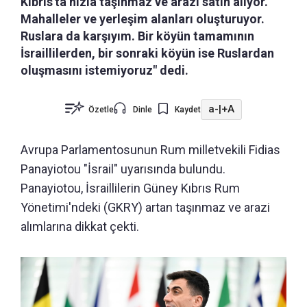
Kıbrıs'ta hızla taşınmaz ve arazi satın alıyor.
Mahalleler ve yerleşim alanları oluşturuyor.
Ruslara da karşıyım. Bir köyün tamamının
İsraillilerden, bir sonraki köyün ise Ruslardan
oluşmasını istemiyoruz" dedi.
a-
|
+A
Özetle
Dinle
Kaydet
Avrupa Parlamentosunun Rum milletvekili Fidias
Panayiotou "İsrail" uyarısında bulundu.
Panayiotou, İsraillilerin Güney Kıbrıs Rum
Yönetimi'ndeki (GKRY) artan taşınmaz ve arazi
alımlarına dikkat çekti.