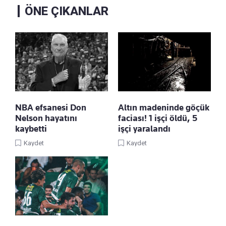
ÖNE ÇIKANLAR
NBA efsanesi Don
Altın madeninde göçük
Nelson hayatını
faciası! 1 işçi öldü, 5
kaybetti
işçi yaralandı
Kaydet
Kaydet