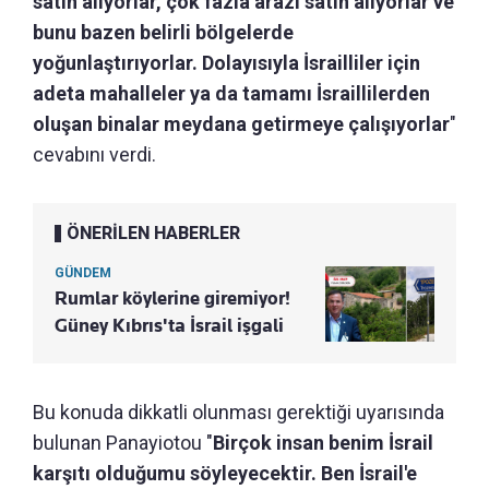
satın alıyorlar, çok fazla arazi satın alıyorlar ve
bunu bazen belirli bölgelerde
yoğunlaştırıyorlar. Dolayısıyla İsrailliler için
adeta mahalleler ya da tamamı İsraillilerden
oluşan binalar meydana getirmeye çalışıyorlar
"
cevabını verdi.
ÖNERİLEN HABERLER
GÜNDEM
Rumlar köylerine giremiyor!
Güney Kıbrıs'ta İsrail işgali
Bu konuda dikkatli olunması gerektiği uyarısında
bulunan Panayiotou "
Birçok insan benim İsrail
karşıtı olduğumu söyleyecektir. Ben İsrail'e