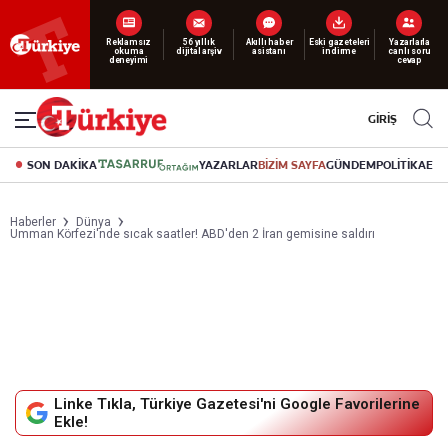
Reklamsız
56 yıllık
Akıllı haber
Eski gazeteleri
Yazarlarla
okuma
dijital arşiv
asistanı
indirme
canlı soru
deneyimi
cevap
GİRİŞ
SON DAKİKA
YAZARLAR
BİZİM SAYFA
GÜNDEM
POLİTİKA
EK
Haberler
Dünya
Umman Körfezi'nde sıcak saatler! ABD'den 2 İran gemisine saldırı
Linke Tıkla, Türkiye Gazetesi'ni Google Favorilerine
Ekle!