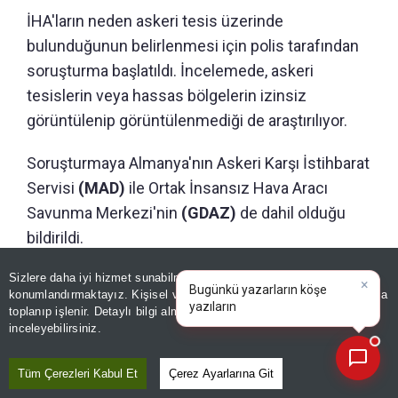
İHA'ların neden askeri tesis üzerinde
bulunduğunun belirlenmesi için polis tarafından
soruşturma başlatıldı. İncelemede, askeri
tesislerin veya hassas bölgelerin izinsiz
görüntülenip görüntülenmediği de araştırılıyor.
Soruşturmaya Almanya'nın Askeri Karşı İstihbarat
Servisi
(MAD)
ile Ortak İnsansız Hava Aracı
Savunma Merkezi'nin
(GDAZ)
de dahil olduğu
bildirildi.
Sizlere daha iyi hizmet sunabilmek adına sitemizde
çerez
LEIPZIG HAVALİMANI'NDA DA İHA
×
Bugünkü yazarların köşe
konumlandırmaktayız. Kişisel verileriniz, KVKK ve GDPR kapsamında
BULUNMUŞTU
yazılarını özetleyin!
|
toplanıp işlenir. Detaylı bilgi almak için
Aydınlatma Metnimizi
📰
Son 30 güne ait haberleri, spor gelişmelerini veya yazar yazılarını sorgulayabilirsiniz.
inceleyebilirsiniz.
Mechernich'teki olay, Almanya'da son günlerde
Tüm Çerezleri Kabul Et
Çerez Ayarlarına Git
yaşanan İHA hareketliliğinin ardından geldi.