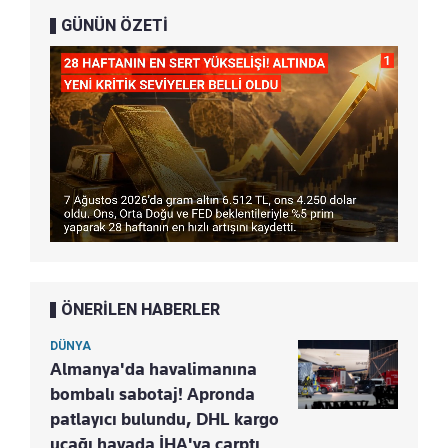
GÜNÜN ÖZETİ
ÖNERİLEN HABERLER
DÜNYA
Almanya'da havalimanına
bombalı sabotaj! Apronda
patlayıcı bulundu, DHL kargo
uçağı havada İHA'ya çarptı