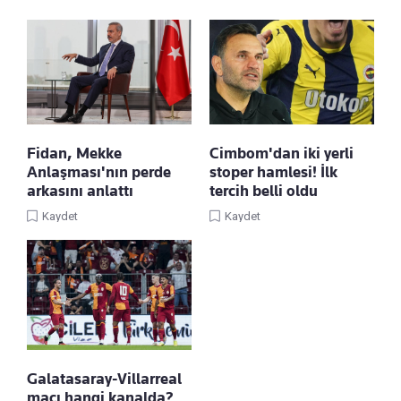
Cimbom'dan iki yerli
Fidan, Mekke
stoper hamlesi! İlk
Anlaşması'nın perde
tercih belli oldu
arkasını anlattı
Kaydet
Kaydet
Galatasaray-Villarreal
maçı hangi kanalda?