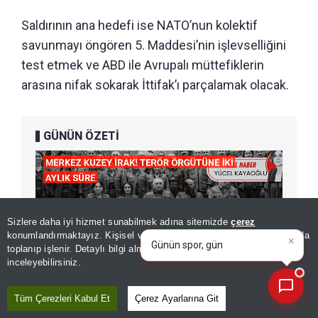
Saldırının ana hedefi ise NATO’nun kolektif
savunmayı öngören 5. Maddesi’nin işlevselliğini
test etmek ve ABD ile Avrupalı müttefiklerin
arasına nifak sokarak İttifak’ı parçalamak olacak.
GÜNÜN ÖZETİ
Sizlere daha iyi hizmet sunabilmek adına sitemizde
çerez
×
Günün spor, gündem ve
konumlandırmaktayız. Kişisel verileriniz, KVKK ve GDPR kapsamında
ekonomi gelişmelerini anali
|
toplanıp işlenir. Detaylı bilgi almak için
Aydınlatma Metnimizi
📰
Son 30 güne ait haberleri, spor gelişmelerini veya yazar yazılarını sorgulayabilirsiniz.
inceleyebilirsiniz.
Tüm Çerezleri Kabul Et
Çerez Ayarlarına Git