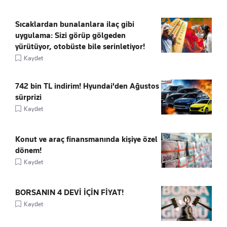
Sıcaklardan bunalanlara ilaç gibi
uygulama: Sizi görüp gölgeden
yürütüyor, otobüste bile serinletiyor!
Kaydet
742 bin TL indirim! Hyundai'den Ağustos
sürprizi
Kaydet
Konut ve araç finansmanında kişiye özel
dönem!
Kaydet
BORSANIN 4 DEVİ İÇİN FİYAT!
Kaydet