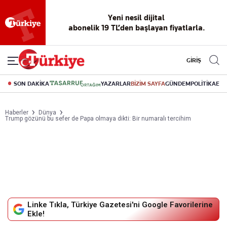
Yeni nesil dijital
abonelik 19 TL’den başlayan fiyatlarla.
GİRİŞ
SON DAKİKA
YAZARLAR
BİZİM SAYFA
GÜNDEM
POLİTİKA
EK
Haberler
Dünya
Trump gözünü bu sefer de Papa olmaya dikti: Bir numaralı tercihim
Linke Tıkla, Türkiye Gazetesi'ni Google Favorilerine
Ekle!