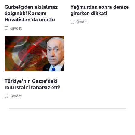
Gurbetçiden akılalmaz
Yağmurdan sonra denize
dalgınlık! Karısını
girerken dikkat!
Hırvatistan'da unuttu
Kaydet
Kaydet
Türkiye’nin Gazze’deki
rolü İsrail’i rahatsız etti!
Kaydet