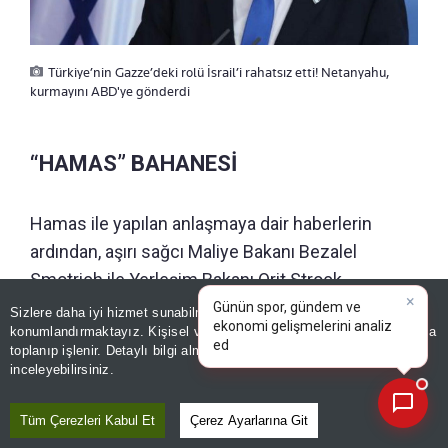
Türkiye’nin Gazze’deki rolü İsrail’i rahatsız etti! Netanyahu,
kurmayını ABD'ye gönderdi
“HAMAS” BAHANESİ
Hamas ile yapılan anlaşmaya dair haberlerin
ardından, aşırı sağcı Maliye Bakanı Bezalel
Smotrich ile Yerleşim Bakanı Orit Strock,
×
Netanyahu’dan kararı iptal etmek üzere kabineyi
Günün spor, gündem ve
Sizlere daha iyi hizmet sunabilmek adına sitemizde
çerez
ekonomi gelişmelerini analiz
konumlandırmaktayız. Kişisel verileriniz, KVKK ve GDPR kapsamında
yeniden toplamasını talep etmişti. Bakanlar,
edin!
|
toplanıp işlenir. Detaylı bilgi almak için
Aydınlatma Metnimizi
📰
uluslararası güç için kendilerine sunulan rolün
Son 30 güne ait haberleri, spor gelişmelerini veya yazar yazılarını sorgulayabilirsiniz.
inceleyebilirsiniz.
anlaşmada ana hatlarıyla belirtilenden önemli
ölçüde farklı olduğunu savunuyor. Netanyahu, 4
Tüm Çerezleri Kabul Et
Çerez Ayarlarına Git
Ağustos’ta Barış Kurulunun ateşkesin ikinci