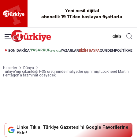
Yeni nesil dijital
abonelik 19 TL’den başlayan fiyatlarla.
GİRİŞ
SON DAKİKA
YAZARLAR
BİZİM SAYFA
GÜNDEM
POLİTİKA
EK
Haberler
Dünya
Türkiye'nin çıkarıldığı F-35 üretiminde maliyetler şişirilmiş! Lockheed Martin
Pentagon'a tazminat ödeyecek
Linke Tıkla, Türkiye Gazetesi'ni Google Favorilerine
Ekle!