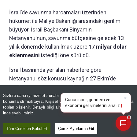
İsrail'de savunma harcamaları üzerinden
hükümet ile Maliye Bakanlığı arasındaki gerilim
büyüyor. İsrail Başbakanı Binyamin
Netanyahu'nun, savunma bütçesine gelecek 13
yıllık dönemde kullanılmak üzere
17 milyar dolar
eklenmesini
istediği öne sürüldü.
İsrail basınında yer alan haberlere göre
Netanyahu, söz konusu kaynağın 27 Ekim'de
yapılması planlanan seçimler öncesinde
×
Günün spor, gündem ve
Savunma Bakanlığı'na aktarılmasını talep etti.
Sizlere daha iyi hizmet sunabilmek adına sitemizde
çerez
ekonomi gelişmelerini analiz
konumlandırmaktayız. Kişisel verileriniz, KVKK ve GDPR kapsamında
edin!
toplanıp işlenir. Detaylı bilgi almak için
Aydınlatma Metnimizi
📰
Son 30 güne ait haberleri, spor gelişmelerini veya yazar yazılarını sorgulayabilirsiniz.
117 MİLYAR DOLARLIK BÜTÇEYE EK
inceleyebilirsiniz.
TALEP
Tüm Çerezleri Kabul Et
Çerez Ayarlarına Git