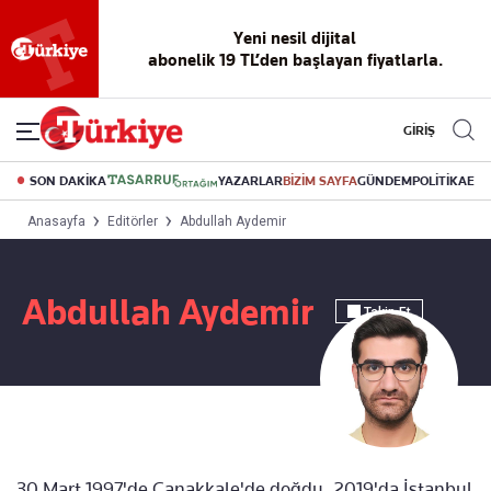
Yeni nesil dijital
abonelik 19 TL’den başlayan fiyatlarla.
GİRİŞ
SON DAKİKA
YAZARLAR
BİZİM SAYFA
GÜNDEM
POLİTİKA
EK
Anasayfa
Editörler
Abdullah Aydemir
Abdullah Aydemir
Takip Et
30 Mart 1997'de Çanakkale'de doğdu. 2019'da İstanbul