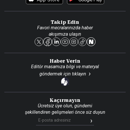
Video Galeri
Gazete Aboneliği
Danışma Telefonları
Takip Edin
Favori mecralarınızda haber
Yasal
akışımıza ulaşın
Reklam Ver
Haber Verin
Editör masamıza bilgi ve materyal
göndermek için
tıklayın
Kaçırmayın
Ücretsiz üye olun, gündemi
şekillendiren gelişmeleri önce siz duyun