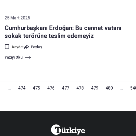
25 Mart 2025
Cumhurbaşkanı Erdoğan: Bu cennet vatanı
sokak terörüne teslim edemeyiz
Kaydet
Paylaş
Yazıyı Oku
1
...
474
475
476
477
478
479
480
...
54