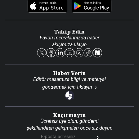
Foto Haber
Künye
Video Galeri
Gazete Aboneliği
Danışma Telefonları
Takip Edin
Favori mecralarınızda haber
Yasal
akışımıza ulaşın
Reklam Ver
Haber Verin
Editör masamıza bilgi ve materyal
göndermek için
tıklayın
Kaçırmayın
Ücretsiz üye olun, gündemi
şekillendiren gelişmeleri önce siz duyun