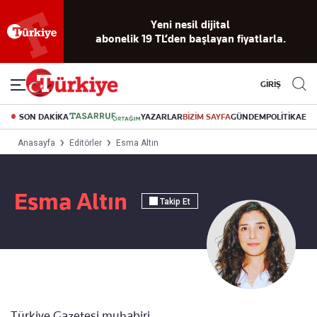
Yeni nesil dijital
abonelik 19 TL’den başlayan fiyatlarla.
GİRİŞ
SON DAKİKA
YAZARLAR
BİZİM SAYFA
GÜNDEM
POLİTİKA
EK
Anasayfa
Editörler
Esma Altın
Esma Altın
Takip Et
Türkiye Gazetesi muhabiri