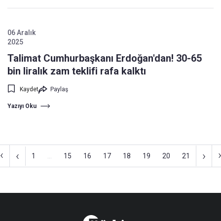
06 Aralık
2025
Talimat Cumhurbaşkanı Erdoğan'dan! 30-65
bin liralık zam teklifi rafa kalktı
Kaydet
Paylaş
Yazıyı Oku
‹
‹
›
1
...
15
16
17
18
19
20
21