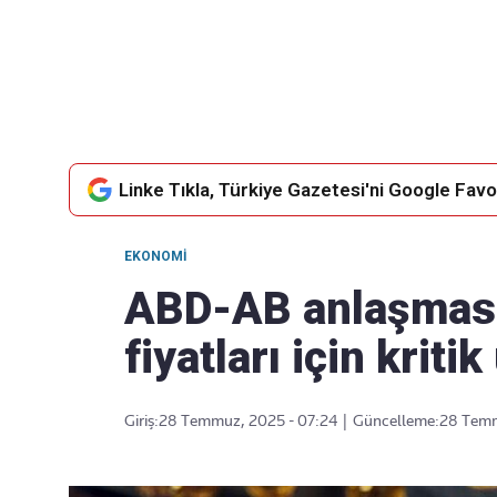
Takip Edin
Favori mecralarınızda haber
akışımıza ulaşın
Linke Tıkla, Türkiye Gazetesi'ni Google Favor
EKONOMI
ABD-AB anlaşmasın
fiyatları için kritik
Giriş:
28 Temmuz, 2025 - 07:24
|
Güncelleme:
28 Temm