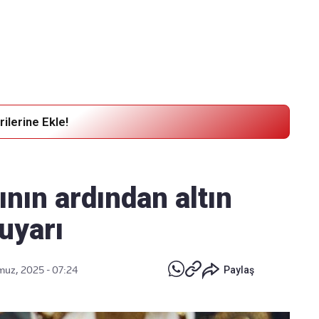
Haber Verin
Editör masamıza bilgi ve materyal
göndermek için
tıklayın
ilerine Ekle!
ın ardından altın
 uyarı
uz, 2025 - 07:24
Paylaş