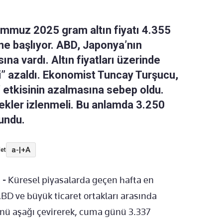
Temmuz 2025 gram altın fiyatı 4.355
ne başlıyor. ABD, Japonya’nın
na vardı. Altın fiyatları üzerinde
iği” azaldı. Ekonomist Tuncay Turşucu,
’ etkisinin azalmasına sebep oldu.
ekler izlenmeli. Bu anlamda 3.250
lundu.
a-
|
+A
et
 -
Küresel piyasalarda geçen hafta en
ABD ve büyük ticaret ortakları arasında
nü aşağı çevirerek, cuma günü 3.337