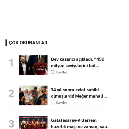
Kaçırmayın
Ücretsiz üye olun, gündemi
şekillendiren gelişmeleri önce siz duyun
ÇOK OKUNANLAR
Dev kazancı açıkladı: "450
1
milyon seviyelerini bul...
Kaydet
34 yıl sonra evlat sahibi
2
olmuşlardı! Meğer mahall...
Kaydet
Galatasaray-Villarreal
3
hazırlık maçı ne zaman, saa...