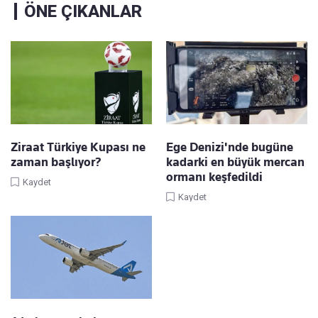
ÖNE ÇIKANLAR
Ziraat Türkiye Kupası ne
Ege Denizi'nde bugüne
zaman başlıyor?
kadarki en büyük mercan
ormanı keşfedildi
Kaydet
Kaydet