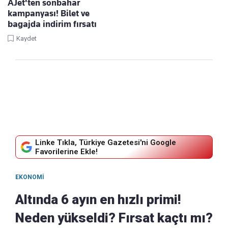
AJet'ten sonbahar
kampanyası! Bilet ve
bagajda indirim fırsatı
Kaydet
Linke Tıkla, Türkiye Gazetesi'ni Google
Favorilerine Ekle!
EKONOMI
Altında 6 ayın en hızlı primi!
Neden yükseldi? Fırsat kaçtı mı?