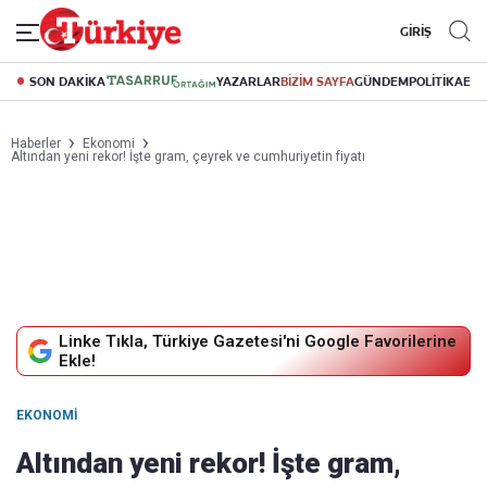
GİRİŞ
SON DAKİKA
YAZARLAR
BİZİM SAYFA
GÜNDEM
POLİTİKA
EK
Haberler
Ekonomi
Altından yeni rekor! İşte gram, çeyrek ve cumhuriyetin fiyatı
Linke Tıkla, Türkiye Gazetesi'ni Google Favorilerine
Ekle!
EKONOMI
Altından yeni rekor! İşte gram,