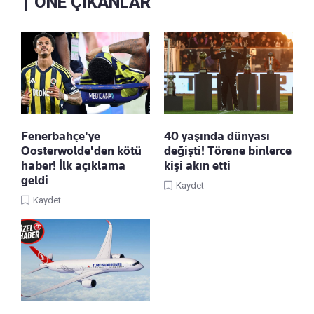
ÖNE ÇIKANLAR
Fenerbahçe'ye
40 yaşında dünyası
Oosterwolde'den kötü
değişti! Törene binlerce
haber! İlk açıklama
kişi akın etti
geldi
Kaydet
Kaydet