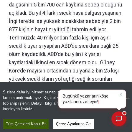
dalgasının 5 bin 700 can kaybına sebep olduğunu
açıkladı. Bu yıl 4 farklı sıcak hava dalgası yaşanan
İngiltere’de ise yüksek sıcaklıklar sebebiyle 2 bin
877 kişinin hayatını yitirdiği tahmin ediliyor.
Temmuzda 40 milyondan fazla kişi için aşırı
sıcaklık uyarısı yapılan ABD’de sıcaklara bağlı 25
ölüm kaydedildi. ABD’de bu yılın ilk yarısı
kayıtlardaki ikinci en sıcak dönem oldu. Güney
Kore’de mayısın ortasından bu yana 2 bin 25 kişi
yüksek sıcaklıkların yol açtığı sağlık sorunları
yaşarken sıcak hava dalgasında 19 kişi hayatını
Sizlere daha iyi hizmet sunabilmek adına sitemizde
çerez
×
kaybetti. J
aponya’da 20-26 Temmuz’da etkili olan
Bugünkü yazarların köşe
konumlandırmaktayız. Kişisel verileriniz, KVKK ve GDPR kapsamında
yazılarını öz
sıcak hava dalgasında 18 bin 600 kişi hastaneye
toplanıp işlenir. Detaylı bilgi almak için
Aydınlatma Metnimizi
📰
Son 30 güne ait haberleri, spor gelişmelerini veya yazar yazılarını sorgulayabilirsiniz.
inceleyebilirsiniz.
kaldırıldı ve 45’i hayatını kaybetti. Japonya’nın
bazı bölgelerinde sıcaklıklar 40 dereceyi buldu.
Tüm Çerezleri Kabul Et
Çerez Ayarlarına Git
Tokyo’nun en büyük hayvanat bahçesi Tama’da