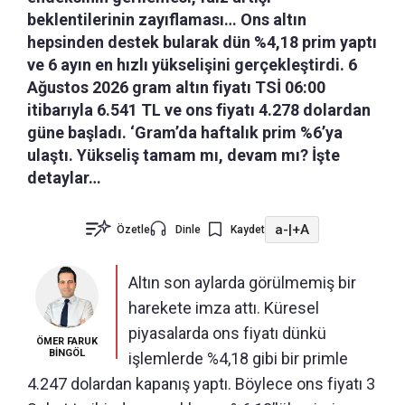
beklentilerinin zayıflaması… Ons altın
hepsinden destek bularak dün %4,18 prim yaptı
ve 6 ayın en hızlı yükselişini gerçekleştirdi. 6
Ağustos 2026 gram altın fiyatı TSİ 06:00
itibarıyla 6.541 TL ve ons fiyatı 4.278 dolardan
güne başladı. ‘Gram’da haftalık prim %6’ya
ulaştı. Yükseliş tamam mı, devam mı? İşte
detaylar…
a-
|
+A
Özetle
Dinle
Kaydet
Altın son aylarda görülmemiş bir
harekete imza attı. Küresel
piyasalarda ons fiyatı dünkü
ÖMER FARUK
BİNGÖL
işlemlerde %4,18 gibi bir primle
4.247 dolardan kapanış yaptı. Böylece ons fiyatı 3