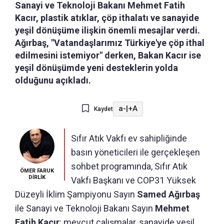
Sanayi ve Teknoloji Bakanı Mehmet Fatih
Kacır, plastik atıklar, çöp ithalatı ve sanayide
yeşil dönüşüme ilişkin önemli mesajlar verdi.
Ağırbaş, "Vatandaşlarımız Türkiye'ye çöp ithal
edilmesini istemiyor" derken, Bakan Kacır ise
yeşil dönüşümde yeni desteklerin yolda
olduğunu açıkladı.
a-
|
+A
Kaydet
Sıfır Atık Vakfı ev sahipliğinde
basın yöneticileri ile gerçekleşen
sohbet programında, Sıfır Atık
ÖMER FARUK
DİRLİK
Vakfı Başkanı ve COP31 Yüksek
Düzeyli İklim Şampiyonu Sayın
Samed Ağırbaş
ile Sanayi ve Teknoloji Bakanı Sayın
Mehmet
Fatih Kacır
; mevcut çalışmalar, sanayide yeşil