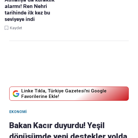
alarmı! Ren Nehri
tarihinde ilk kez bu
seviyeye indi
Kaydet
Linke Tıkla, Türkiye Gazetesi'ni Google
Favorilerine Ekle!
EKONOMI
Bakan Kacır duyurdu! Yeşil
dönüşümde yeni destekler yolda