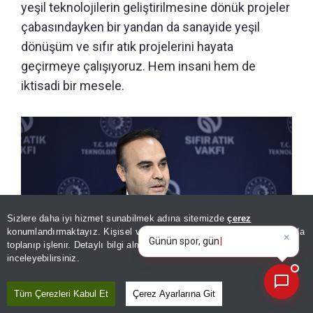
yeşil teknolojilerin geliştirilmesine dönük projeler
çabasındayken bir yandan da sanayide yeşil
dönüşüm ve sıfır atık projelerini hayata
geçirmeye çalışıyoruz. Hem insani hem de
iktisadi bir mesele.
Sizlere daha iyi hizmet sunabilmek adına sitemizde
çerez
×
Günün spor, gündem ve
konumlandırmaktayız. Kişisel verileriniz, KVKK ve GDPR kapsamında
ekonomi gelişmelerini analiz
|
toplanıp işlenir. Detaylı bilgi almak için
Aydınlatma Metnimizi
📰
Son 30 güne ait haberleri, spor gelişmelerini veya yazar yazılarını sorgulayabilirsiniz.
inceleyebilirsiniz.
Tüm Çerezleri Kabul Et
Çerez Ayarlarına Git