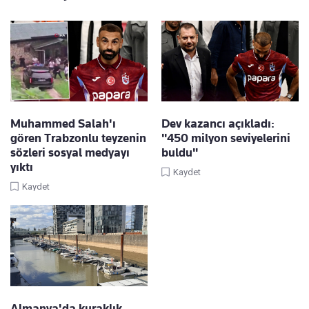
Muhammed Salah'ı
Dev kazancı açıkladı:
gören Trabzonlu teyzenin
"450 milyon seviyelerini
sözleri sosyal medyayı
buldu"
yıktı
Kaydet
Kaydet
Almanya'da kuraklık