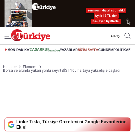
Yeni nesil dijital abonelik!
Aylık 19 TL’ den
başlayan fiyatlarla.
GİRİŞ
SON DAKİKA
YAZARLAR
BİZİM SAYFA
GÜNDEM
POLİTİKA
EK
Haberler
Ekonomi
Borsa ve altında yukarı yönlü seyir! BİST 100 haftaya yükselişle başladı
Linke Tıkla, Türkiye Gazetesi'ni Google Favorilerine
Ekle!