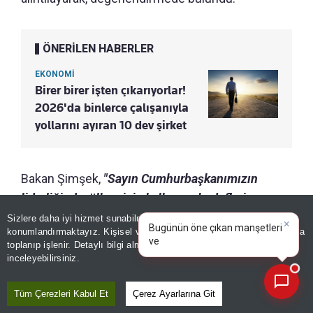
ÖNERİLEN HABERLER
EKONOMİ
Birer birer işten çıkarıyorlar!
2026'da binlerce çalışanıyla
yollarını ayıran 10 dev şirket
Bakan Şimşek,
"Sayın Cumhurbaşkanımızın
liderliğinde, ülkemizin kalkınma hedefleri
doğrultusunda verimliliği artıran, yüksek katma
Sizlere daha iyi hizmet sunabilmek adına sitemizde
çerez
×
Bugünün öne çıkan manşetleri
konumlandırmaktayız. Kişisel verileriniz, KVKK ve GDPR kapsamında
değerli üretimi destekleyen ve makroekonomik
ve gelişmeleri neler?
toplanıp işlenir. Detaylı bilgi almak için
Aydınlatma Metnimizi
📰
Son 30 güne ait haberleri, spor gelişmelerini veya yazar yazılarını sorgulayabilirsiniz.
istikrarı güçlendiren politikalarımızı uygulamaya
inceleyebilirsiniz.
devam edeceğiz."
ifadelerini kullandı.
Tüm Çerezleri Kabul Et
Çerez Ayarlarına Git