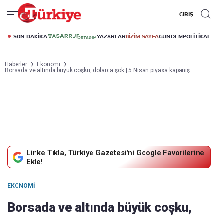
GİRİŞ
SON DAKİKA
YAZARLAR
BİZİM SAYFA
GÜNDEM
POLİTİKA
EK
Haberler
Ekonomi
Borsada ve altında büyük coşku, dolarda şok | 5 Nisan piyasa kapanış
Linke Tıkla, Türkiye Gazetesi'ni Google Favorilerine
Ekle!
EKONOMI
Borsada ve altında büyük coşku,