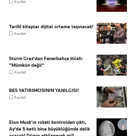
Kaydet
Tarihî kitaplar dijital ortama taşınacak!
Kaydet
Sturm Graz'dan Fenerbahçe itirafı:
"Mümkün değil"
Kaydet
BES YATIRIMCISININ YANILGISI!
Kaydet
Elon Musk’ın roketi kontrolden çıktı,
Ay'da 5 katlı bina büyüklüğünde delik
açacak! Dünya etkilenecek mi?