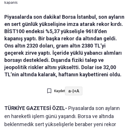
kapanis
Piyasalarda son dakika! Borsa İstanbul, son ayların
en sert günlük yükselişine imza atarak rekor kırdı.
BİST100 endeksi %5,37 yükselişle 9618’den
kapanış yaptı. Bir başka rekor da altından geldi.
Ons altın 2320 doları, gram altın 2380 TL’yi
geçerek zirve yaptı. İçeride yüklü yabancı alımları
borsayı destekledi. Dışarıda fiziki talep ve
jeopolitik riskler altını yükseltti. Dolar ise 32,00
TL’nin altında kalarak, haftanın kaybettireni oldu.
a-
|
+A
Kaydet
TÜRKİYE GAZETESİ ÖZEL-
Piyasalarda son ayların
en hareketli işlem günü yaşandı. Borsa ve altında
beklenmedik sert yükselişlerle beraber yeni rekor