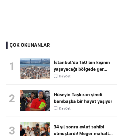
Kaçırmayın
Ücretsiz üye olun, gündemi
şekillendiren gelişmeleri önce siz duyun
ÇOK OKUNANLAR
İstanbul'da 150 bin kişinin
1
yaşayacağı bölgede ger...
Kaydet
Hüseyin Taşkıran şimdi
2
bambaşka bir hayat yaşıyor
Kaydet
34 yıl sonra evlat sahibi
3
olmuşlardı! Meğer mahall...