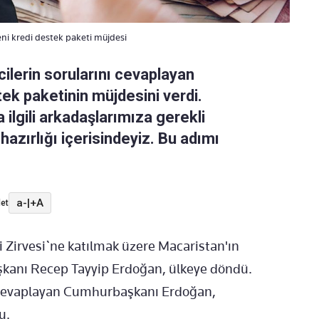
i kredi destek paketi müjdesi
lerin sorularını cevaplayan
k paketinin müjdesini verdi.
a ilgili arkadaşlarımıza gerekli
hazırlığı içerisindeyiz. Bu adımı
a-
|
+A
et
i Zirvesi`ne katılmak üzere Macaristan'ın
kanı Recep Tayyip Erdoğan, ülkeye döndü.
ı cevaplayan Cumhurbaşkanı Erdoğan,
u.