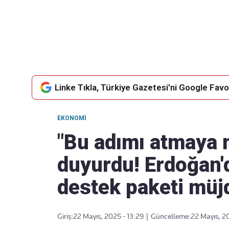
Takip Edin
Favori mecralarınızda haber
akışımıza ulaşın
Linke Tıkla, Türkiye Gazetesi'ni Google Favor
EKONOMI
"Bu adımı atmaya 
duyurdu! Erdoğan'
destek paketi müj
Giriş:
22 Mayıs, 2025 - 13:29
|
Güncelleme:
22 Mayıs, 2