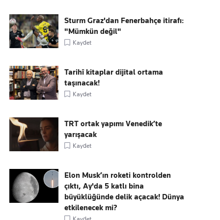
Sturm Graz'dan Fenerbahçe itirafı:
"Mümkün değil"
Kaydet
Tarihî kitaplar dijital ortama
taşınacak!
Kaydet
TRT ortak yapımı Venedik’te
yarışacak
Kaydet
Elon Musk’ın roketi kontrolden
çıktı, Ay'da 5 katlı bina
büyüklüğünde delik açacak! Dünya
etkilenecek mi?
Kaydet