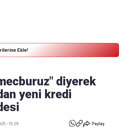
Haber Verin
Editör masamıza bilgi ve materyal
göndermek için
tıklayın
ilerine Ekle!
mecburuz" diyerek
dan yeni kredi
desi
025 - 13:29
Paylaş