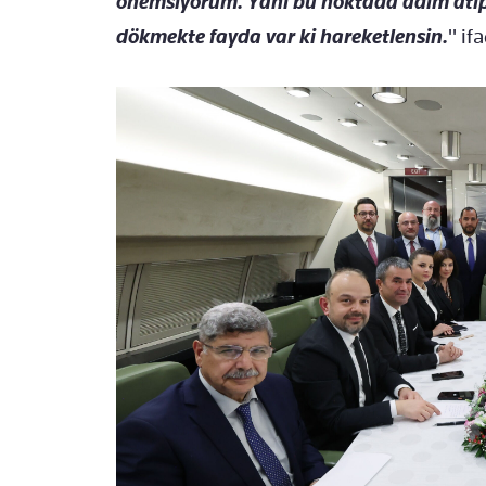
önemsiyorum. Yani bu noktada adım atı
dökmekte fayda var ki hareketlensin.
" if