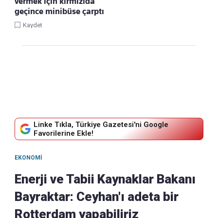
vermek için kırmızıda
geçince minibüse çarptı
Kaydet
Linke Tıkla, Türkiye Gazetesi'ni Google
Favorilerine Ekle!
EKONOMI
Enerji ve Tabii Kaynaklar Bakanı
Bayraktar: Ceyhan'ı adeta bir
Rotterdam yapabiliriz