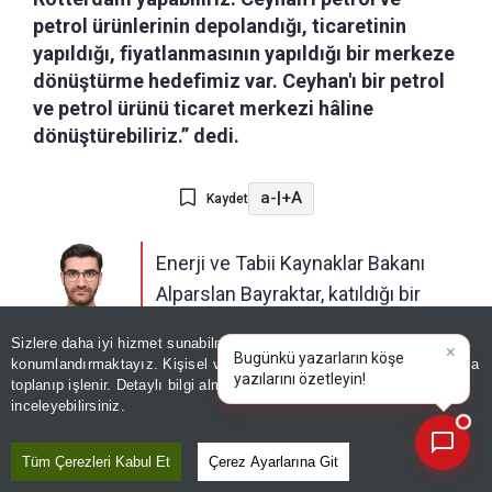
petrol ürünlerinin depolandığı, ticaretinin
yapıldığı, fiyatlanmasının yapıldığı bir merkeze
dönüştürme hedefimiz var. Ceyhan'ı bir petrol
ve petrol ürünü ticaret merkezi hâline
dönüştürebiliriz.” dedi.
a-
|
+A
Kaydet
Enerji ve Tabii Kaynaklar Bakanı
Alparslan Bayraktar, katıldığı bir
televizyon yayınında gündeme
ABDULLAH
Sizlere daha iyi hizmet sunabilmek adına sitemizde
çerez
AYDEMİR
ilişkin değerlendirmelerde
konumlandırmaktayız. Kişisel verileriniz, KVKK ve GDPR kapsamında
×
Bugünkü yazarların k
|
bulunarak Adana'nın Ceyhan ilçesine ulaşan
toplanıp işlenir. Detaylı bilgi almak için
Aydınlatma Metnimizi
📰
Son 30 güne ait haberleri, spor gelişmelerini veya yazar yazılarını sorgulayabilirsiniz.
inceleyebilirsiniz.
petrol boru hatlarıyla ilgili dikkat çeken mesajlar
verdi.
Tüm Çerezleri Kabul Et
Çerez Ayarlarına Git