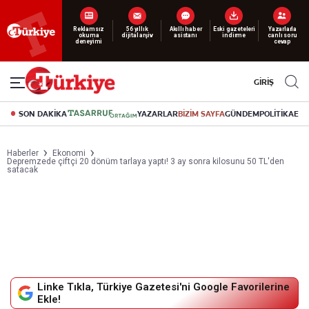
Yeni nesil dijital
okuma deneyimi
canlı soru cevap
abonelik 19 TL’den başlayan fiyatlarla.
GİRİŞ
SON DAKİKA
YAZARLAR
BİZİM SAYFA
GÜNDEM
POLİTİKA
EK
Haberler
Ekonomi
Depremzede çiftçi 20 dönüm tarlaya yaptı! 3 ay sonra kilosunu 50 TL'den
satacak
Linke Tıkla, Türkiye Gazetesi'ni Google Favorilerine
Ekle!