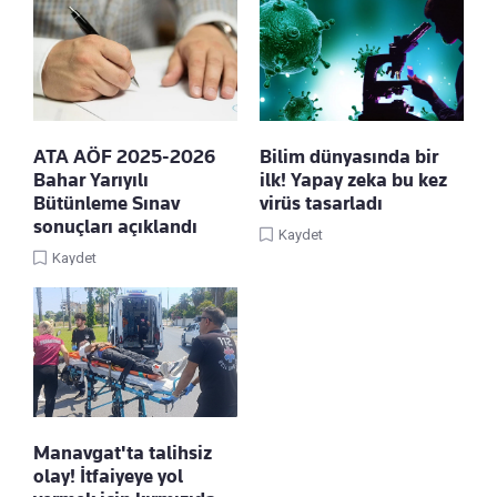
ATA AÖF 2025-2026
Bilim dünyasında bir
Bahar Yarıyılı
ilk! Yapay zeka bu kez
Bütünleme Sınav
virüs tasarladı
sonuçları açıklandı
Kaydet
Kaydet
Manavgat'ta talihsiz
olay! İtfaiyeye yol