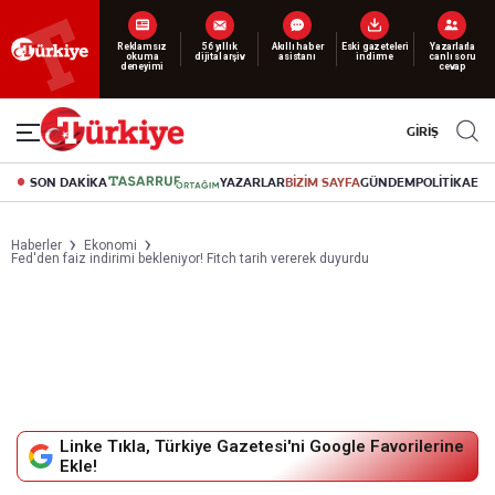
Yeni nesil dijital
abonelik 19 TL’den başlayan fiyatlarla.
GİRİŞ
SON DAKİKA
YAZARLAR
BİZİM SAYFA
GÜNDEM
POLİTİKA
EK
Haberler
Ekonomi
Fed'den faiz indirimi bekleniyor! Fitch tarih vererek duyurdu
Linke Tıkla, Türkiye Gazetesi'ni Google Favorilerine
Ekle!