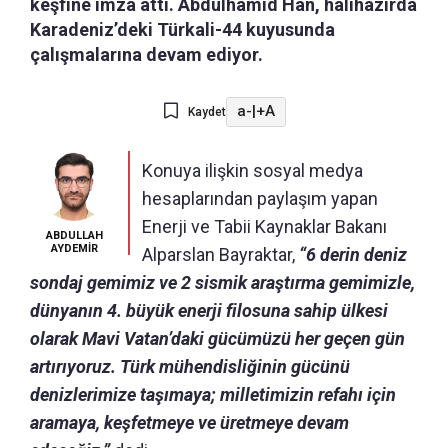
keşfine imza attı. Abdülhamid Han, halihazırda
Karadeniz’deki Türkali-44 kuyusunda
çalışmalarına devam ediyor.
a-
|
+A
Kaydet
Konuya ilişkin sosyal medya
hesaplarından paylaşım yapan
Enerji ve Tabii Kaynaklar Bakanı
ABDULLAH
AYDEMİR
Alparslan Bayraktar,
“6 derin deniz
sondaj gemimiz ve 2 sismik araştırma gemimizle,
dünyanın 4. büyük enerji filosuna sahip ülkesi
olarak Mavi Vatan’daki gücümüzü her geçen gün
artırıyoruz. Türk mühendisliğinin gücünü
denizlerimize taşımaya; milletimizin refahı için
aramaya, keşfetmeye ve üretmeye devam