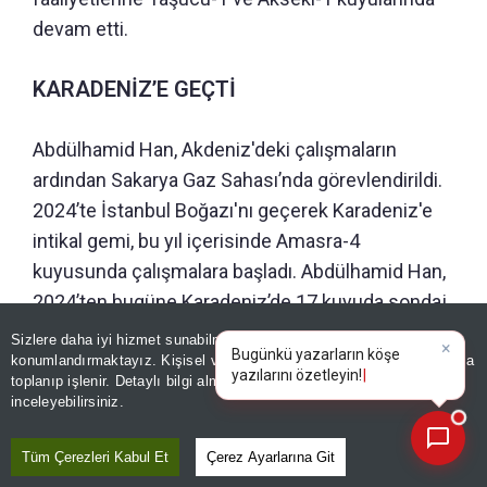
devam etti.
KARADENİZ’E GEÇTİ
Abdülhamid Han, Akdeniz'deki çalışmaların
ardından Sakarya Gaz Sahası’nda görevlendirildi.
2024’te İstanbul Boğazı'nı geçerek Karadeniz'e
intikal gemi, bu yıl içerisinde Amasra-4
kuyusunda çalışmalara başladı. Abdülhamid Han,
2024’ten bugüne Karadeniz’de 17 kuyuda sondaj
yaptı.
Sizlere daha iyi hizmet sunabilmek adına sitemizde
çerez
×
Bugünkü yazarların köşe
konumlandırmaktayız. Kişisel verileriniz, KVKK ve GDPR kapsamında
yazıları
toplanıp işlenir. Detaylı bilgi almak için
Aydınlatma Metnimizi
📰
Son 30 güne ait haberleri, spor gelişmelerini veya yazar yazılarını sorgulayabilirsiniz.
inceleyebilirsiniz.
GÜNÜN ÖZETİ
Tüm Çerezleri Kabul Et
Çerez Ayarlarına Git