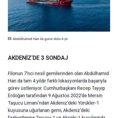
Abdülhamid Han ile gurur dolu 4 yıl
AKDENİZ’DE 3 SONDAJ
Filonun 7’nci nesil gemilerinden olan Abdülhamid
Han da tam 4 yıldır farklı lokasyonlarda başarıyla
görev üstleniyor. Cumhurbaşkanı Recep Tayyip
Erdoğan tarafından 9 Ağustos 2022’de Mersin
Taşucu Limanı'ndan Akdeniz'deki Yörükler-1
kuyusuna uğurlanan gemi, Akdeniz'deki
faaliyetlerine Taşucu-1 ve Akseki-1 kuyularında