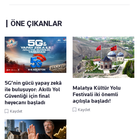
ÖNE ÇIKANLAR
5G’nin gücü yapay zekâ
Malatya Kültür Yolu
ile buluşuyor: Akıllı Yol
Festivali iki önemli
Güvenliği için final
açılışla başladı!
heyecanı başladı
Kaydet
Kaydet