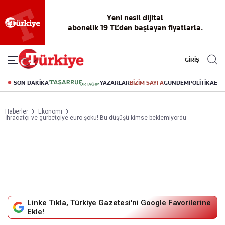
Reklamsız
56 yıllık
Akıllı haber
Eski gazeteleri
Yazarlarla
okuma
dijital arşiv
asistanı
indirme
canlı soru
deneyimi
cevap
GİRİŞ
SON DAKİKA
YAZARLAR
BİZİM SAYFA
GÜNDEM
POLİTİKA
EK
Haberler
Ekonomi
İhracatçı ve gurbetçiye euro şoku! Bu düşüşü kimse beklemiyordu
Linke Tıkla, Türkiye Gazetesi'ni Google Favorilerine
Ekle!