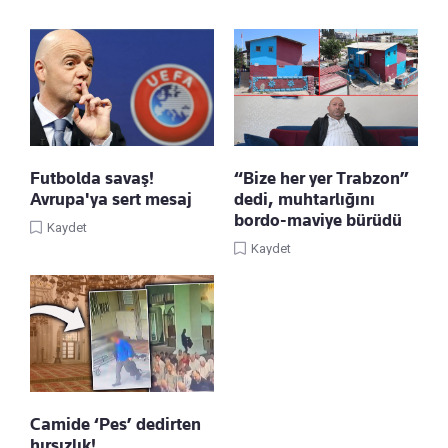
Futbolda savaş!
“Bize her yer Trabzon”
Avrupa'ya sert mesaj
dedi, muhtarlığını
bordo-maviye bürüdü
Kaydet
Kaydet
Camide ‘Pes’ dedirten
hırsızlık!