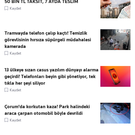
50 BİN TL TAKSİT, 7 AYDA TESLİM
Kaydet
Tramvayda telefon çalıp kaçtı! Temizlik
görevlisinin hırsıza süpürgeli müdahalesi
kamerada
Kaydet
13 ülkeye sızan casus yazılım dünyayı alarma
geçirdi! Telefonları beyin gibi yönetiyor, tek
tıkla her şeyi siliyor
Kaydet
Çorum'da korkutan kaza! Park halindeki
araca çarpan otomobil böyle devrildi
Kaydet