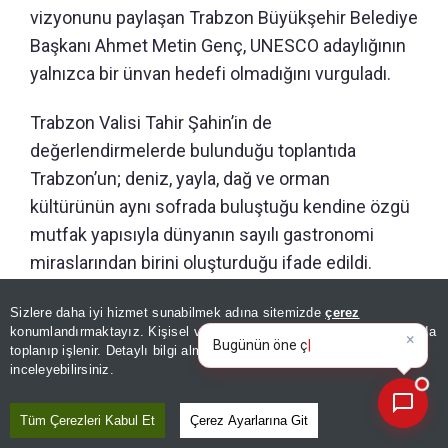
vizyonunu paylaşan Trabzon Büyükşehir Belediye
Başkanı Ahmet Metin Genç, UNESCO adaylığının
yalnızca bir ünvan hedefi olmadığını vurguladı.
Trabzon Valisi Tahir Şahin’in de
değerlendirmelerde bulunduğu toplantıda
Trabzon’un; deniz, yayla, dağ ve orman
kültürünün aynı sofrada buluştuğu kendine özgü
mutfak yapısıyla dünyanın sayılı gastronomi
miraslarından birini oluşturduğu ifade edildi.
Ahmet Metin Genç
“Bu adaylık bir tanıtım
Sizlere daha iyi hizmet sunabilmek adına sitemizde
çerez
kampanyası değil, Trabzon’un yüzlerce yıllık
×
Bugünün öne çıkan manşetleri
konumlandırmaktayız. Kişisel verileriniz, KVKK ve GDPR kapsamında
gastronomi mirasını dünya kültür haritasına
ve gelişmeleri neler?
toplanıp işlenir. Detaylı bilgi almak için
Aydınlatma Metnimizi
📰
Son 30 güne ait haberleri, spor gelişmelerini veya yazar yazılarını sorgulayabilirsiniz.
inceleyebilirsiniz.
taşıyacak bir kültür diplomasisi hamlesidir.
Hedefimiz yalnızca UNESCO ünvanını almak
Tüm Çerezleri Kabul Et
Çerez Ayarlarına Git
değil; gastronomiyi turizmden tarıma, yerel