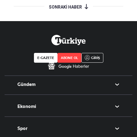
SONRAKİ HABER
E-GAZETE
ABONE OL
GİRİŞ
Gündem
Politika
Ekonomi
Eğitim
Borsa
Spor
Altın