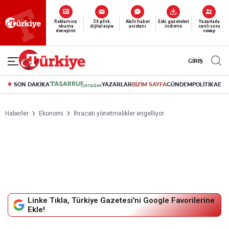
Reklamsız
56 yıllık
Akıllı haber
Eski gazeteleri
Yazarlarla
okuma
dijital arşiv
asistanı
indirme
canlı soru
deneyimi
cevap
GİRİŞ
SON DAKİKA
YAZARLAR
BİZİM SAYFA
GÜNDEM
POLİTİKA
EK
Haberler
Ekonomi
İhracatı yönetmelikler engelliyor
Linke Tıkla, Türkiye Gazetesi'ni Google Favorilerine
Ekle!