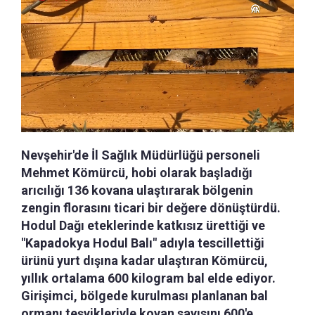
Nevşehir'de İl Sağlık Müdürlüğü personeli
Mehmet Kömürcü, hobi olarak başladığı
arıcılığı 136 kovana ulaştırarak bölgenin
zengin florasını ticari bir değere dönüştürdü.
Hodul Dağı eteklerinde katkısız ürettiği ve
"Kapadokya Hodul Balı" adıyla tescillettiği
ürünü yurt dışına kadar ulaştıran Kömürcü,
yıllık ortalama 600 kilogram bal elde ediyor.
Girişimci, bölgede kurulması planlanan bal
ormanı teşvikleriyle kovan sayısını 600'e