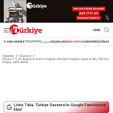
Yeni nesil dijital abonelik!
Aylık 19 TL’ den
başlayan fiyatlarla.
GİRİŞ
SON DAKİKA
YAZARLAR
BİZİM SAYFA
GÜNDEM
POLİTİKA
EK
Haberler
Ekonomi
Kilosu 2 TL'ye düşünce üretici mağdur olmuştu! Başkan olaya el attı, 200 ton
karpuz satın alındı
Linke Tıkla, Türkiye Gazetesi'ni Google Favorilerine
Ekle!