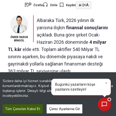
a-
|
+A
Özetle
Dinle
Kaydet
Albaraka Türk, 2026 yılının ilk
yarısına ilişkin
finansal sonuçlarını
açıkladı. Buna göre şirket Ocak-
ÖMER FARUK
BİNGÖL
Haziran 2026 döneminde
4 milyar
TL kâr
elde etti. Toplam aktifler 540 Milyar TL
sınırını aşarken, bu dönemde piyasaya nakdi ve
gayrinakdi yollarla sağlanan finansman desteği
363 milyar TL seviyesine ulaştı.
Sizlere daha iyi hizmet sunabilmek adına sitemizde
çerez
Bankanın Haziran 2026 dönemindeki takipteki
konumlandırmaktayız. Kişisel verileriniz, KVKK ve GDPR kapsamında
×
|
alacaklar oranı ise %1,93
olarak gerçekleşti ve
toplanıp işlenir. Detaylı bilgi almak için
Aydınlatma Metnimizi
📰
Son 30 güne ait haberleri, spor gelişmelerini veya yazar yazılarını sorgulayabilirsiniz.
inceleyebilirsiniz.
sektör ortalamalarının altında kalarak yüksek aktif
kalitesini gösterdi. Sermaye yeterlilik oranı ise
Tüm Çerezleri Kabul Et
Çerez Ayarlarına Git
%17,05 seviyesinde gerçekleşti.