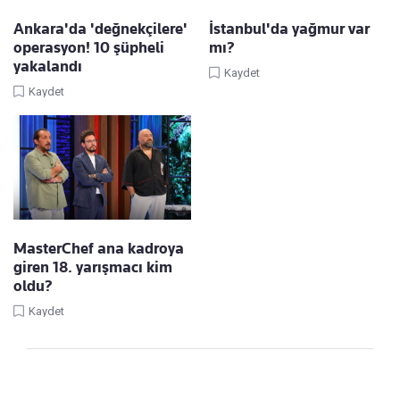
Ankara'da 'değnekçilere'
İstanbul'da yağmur var
operasyon! 10 şüpheli
mı?
yakalandı
Kaydet
Kaydet
MasterChef ana kadroya
giren 18. yarışmacı kim
oldu?
Kaydet