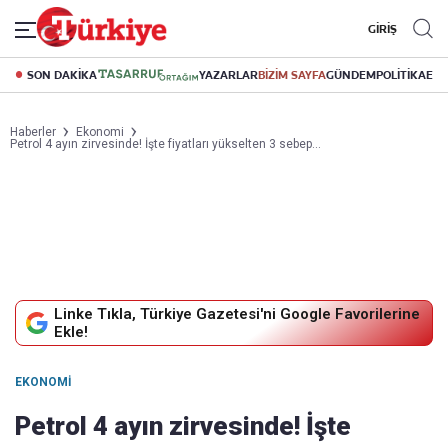
GİRİŞ
SON DAKİKA
YAZARLAR
BİZİM SAYFA
GÜNDEM
POLİTİKA
EK
Haberler
Ekonomi
Petrol 4 ayın zirvesinde! İşte fiyatları yükselten 3 sebep…
Linke Tıkla, Türkiye Gazetesi'ni Google Favorilerine
Ekle!
EKONOMI
Petrol 4 ayın zirvesinde! İşte