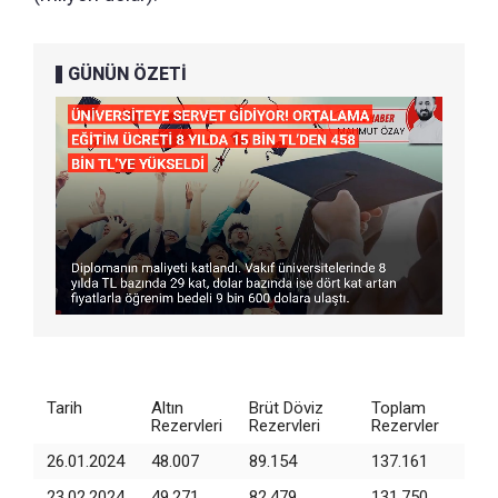
GÜNÜN ÖZETİ
Tarih
Altın
Brüt Döviz
Toplam
Rezervleri
Rezervleri
Rezervler
26.01.2024
48.007
89.154
137.161
23.02.2024
49.271
82.479
131.750