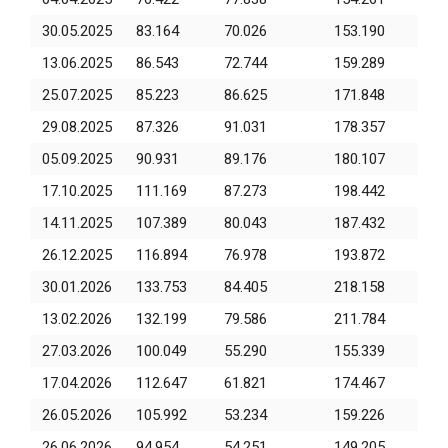
30.05.2025
83.164
70.026
153.190
13.06.2025
86.543
72.744
159.289
25.07.2025
85.223
86.625
171.848
29.08.2025
87.326
91.031
178.357
05.09.2025
90.931
89.176
180.107
17.10.2025
111.169
87.273
198.442
14.11.2025
107.389
80.043
187.432
26.12.2025
116.894
76.978
193.872
30.01.2026
133.753
84.405
218.158
13.02.2026
132.199
79.586
211.784
27.03.2026
100.049
55.290
155.339
17.04.2026
112.647
61.821
174.467
26.05.2026
105.992
53.234
159.226
26.06.2026
94.954
54.251
149.205