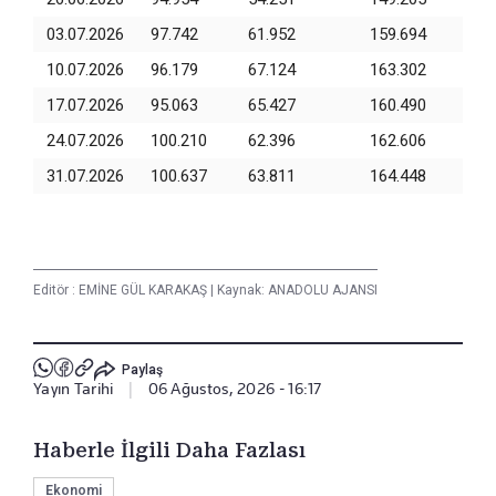
03.07.2026
97.742
61.952
159.694
10.07.2026
96.179
67.124
163.302
17.07.2026
95.063
65.427
160.490
24.07.2026
100.210
62.396
162.606
31.07.2026
100.637
63.811
164.448
Editör :
EMİNE GÜL KARAKAŞ
|
Kaynak: ANADOLU AJANSI
Paylaş
Yayın Tarihi
|
06 Ağustos, 2026 - 16:17
Haberle İlgili Daha Fazlası
Ekonomi