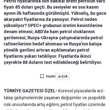
Petrol fiyatlarında son dakika! Brent petrolün varil
fiyatı 85 doları geçti. Bu seviyeler en son kasım
ayının ilk haftasında görülmüştü. Yükseliş, bu gece
akaryakıt fiyatlarına da yansıyor. Petrol neden
yükseliyor? OPEC+ grubunun üretim kesintilerine
devam etmesi; ABD’de ham petrol stoklarının
gerilemesi; Rusya-Ukrayna çatışmalarında petrol
rafinerilerinin hedef alınması ve Rusya’nın batıya
yönelik gerilimi artıran açıklamaları petrol
fiyatlarını yukarı tetikliyor. Fiyatlarda ikinci
çeyrekte 88 doların test edilebileceği belirtiliyor.
a-
|
+A
Kaydet
TÜRKİYE GAZETESİ ÖZEL-
Küresel piyasalarda arz-
talep gelişmelerinde yaşanan değişimler ve jeopolitik
risk unsurlarında artış eğilimi, petrol fiyatları üzerinde