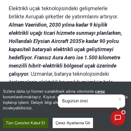
Elektrikli uçak teknolojisindeki gelişmelerle
birlikte Avrupalı şirketler de yatırımlarını artırıyor.
Alman Vaeridion, 2030 yılına kadar 9 kişilik
elektrikli uçağı ticari hizmete sunmayı planlarken,
Hollandalı Elysian Aircraft 2035'e kadar 90 yolcu
kapasiteli bataryalı elektrikli uçak geliştirmeyi
hedefliyor. Fransız Aura Aero ise 1.500 kilometre
menzilli hibrit-elektrikli bölgesel uçak üzerinde
çalışıyor.
Uzmanlar, batarya teknolojisindeki
ilerlemelerin elektrikli havacılığı mümkün hale
getirdiğini, bu uçakların emisyonları önemli
Sizlere daha iyi hizmet sunabilmek adına sitemizde
çerez
×
Bugünün öne çıkan manşetleri
konumlandırmaktayız. Kişisel verileriniz, KVKK ve GDPR kapsamında
ölçüde azaltırken işletme maliyetlerini de
ve gelişmeleri neler?
toplanıp işlenir. Detaylı bilgi almak için
Aydınlatma Metnimizi
📰
düşürebileceğini değerlendiriyor.
Son 30 güne ait haberleri, spor gelişmelerini veya yazar yazılarını sorgulayabilirsiniz.
inceleyebilirsiniz.
Tüm Çerezleri Kabul Et
Çerez Ayarlarına Git