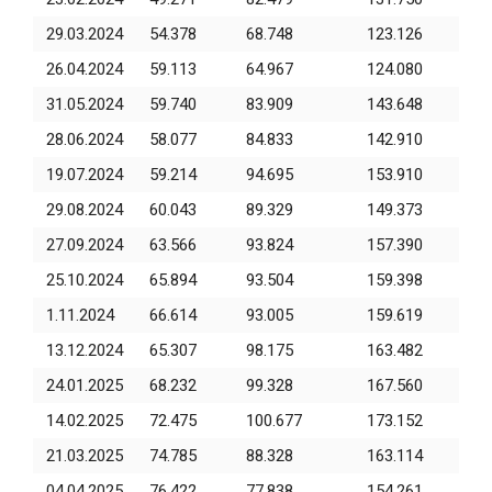
29.03.2024
54.378
68.748
123.126
26.04.2024
59.113
64.967
124.080
31.05.2024
59.740
83.909
143.648
28.06.2024
58.077
84.833
142.910
19.07.2024
59.214
94.695
153.910
29.08.2024
60.043
89.329
149.373
27.09.2024
63.566
93.824
157.390
25.10.2024
65.894
93.504
159.398
1.11.2024
66.614
93.005
159.619
13.12.2024
65.307
98.175
163.482
24.01.2025
68.232
99.328
167.560
14.02.2025
72.475
100.677
173.152
21.03.2025
74.785
88.328
163.114
04.04.2025
76.422
77.838
154.261