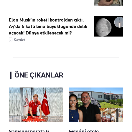
Elon Musk’ın roketi kontrolden çıktı,
Ay'da 5 katlı bina büyüklüğünde delik
açacak! Dünya etkilenecek mi?
Kaydet
ÖNE ÇIKANLAR
Samsunspor'da 6.
Evlerini otele