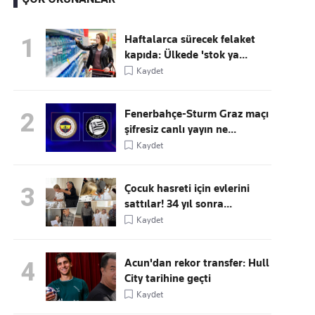
Haftalarca sürecek felaket
1
kapıda: Ülkede 'stok ya...
Kaçırmayın
Kaydet
Ücretsiz üye olun, gündemi
şekillendiren gelişmeleri önce siz duyun
Fenerbahçe-Sturm Graz maçı
2
şifresiz canlı yayın ne...
Kaydet
Çocuk hasreti için evlerini
3
sattılar! 34 yıl sonra...
Kaydet
Acun'dan rekor transfer: Hull
4
City tarihine geçti
Kaydet