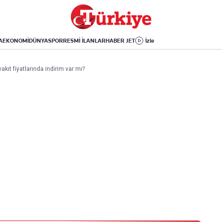
Dünya
Yaşam
Kültür-Sanat
Orta Doğu
Sağlık
Sinema
Avrupa
Hava Durumu
Arkeoloji
A
EKONOMİ
DÜNYA
SPOR
RESMİ İLANLAR
HABER JET
İzle
Amerika
Yemek
Kitap
Afrika
Seyahat
Tarih
akıt fiyatlarında indirim var mı?
İsrail-Gazze
Aktüel
Uygulamalar