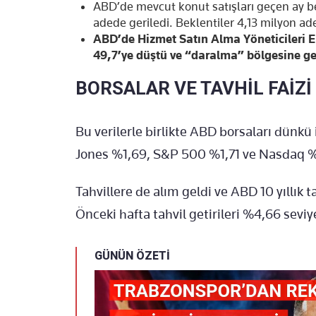
ABD’de mevcut konut satışları geçen ay 
adede geriledi. Beklentiler 4,13 milyon a
ABD’de Hizmet Satın Alma Yöneticileri E
49,7’ye düştü ve “daralma” bölgesine geç
BORSALAR VE TAVHİL FAİZİ
Bu verilerle birlikte ABD borsaları dünkü
Jones %1,69, S&P 500 %1,71 ve Nasdaq %
Tahvillere de alım geldi ve ABD 10 yıllık t
Önceki hafta tahvil getirileri %4,66 seviye
GÜNÜN ÖZETİ