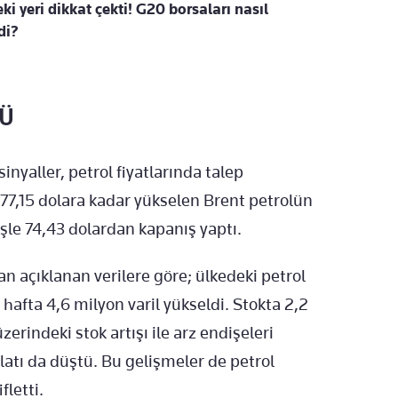
ki yeri dikkat çekti! G20 borsaları nasıl
di?
TÜ
yaller, petrol fiyatlarında talep
77,15 dolara kadar yükselen Brent petrolün
şle 74,43 dolardan kapanış yaptı.
n açıklanan verilere göre; ülkedeki petrol
 hafta 4,6 milyon varil yükseldi. Stokta 2,2
zerindeki stok artışı ile arz endişeleri
alatı da düştü. Bu gelişmeler de petrol
fletti.