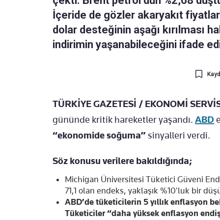
çekti. Brent petrol dün %2,68 düşt
İçeride de gözler akaryakıt fiyatlar
dolar desteğinin aşağı kırılması hal
indirimin yaşanabileceğini ifade ed
Kayd
TÜRKİYE GAZETESİ / EKONOMİ SERVİSİ
gününde kritik hareketler yaşandı.
ABD
e
“ekonomide soğuma”
sinyalleri verdi.
Söz konusu verilere bakıldığında;
Michigan Üniversitesi Tüketici Güveni End
71,1 olan endeks, yaklaşık %10′luk bir düşü
ABD’de tüketicilerin 5 yıllık enflasyon b
Tüketiciler “daha yüksek enflasyon endişe