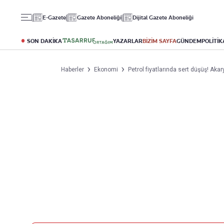
Gündem
Ekonomi
Spor
E-Gazete
Gazete Aboneliği
Dijital Gazete Aboneliği
Politika
Borsa
Futbol
Eğitim
Altın
Puan Durumu
SON DAKİKA
YAZARLAR
BİZİM SAYFA
GÜNDEM
POLİTİK
Döviz
Fikstür
Hisse Senedi
Şampiyonlar Ligi
Haberler
Ekonomi
Petrol fiyatlarında sert düşüş! Akary
Kripto Para
Avrupa Ligi
Emlak
Basketbol
T-Otomobil
Turizm
Yazarlar
Diğer Kategoriler
Kurumsal
Bugünün Yazarları
Magazin
Hakkımızda
Tüm Yazarlar
Teknoloji
İletişim
Resmî Ilanlar
Künye
Haberler
Gazete Aboneliği
Foto Haber
Danışma Telefonları
Video Galeri
Yasal
Reklam Ver