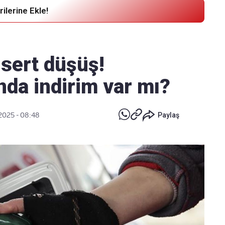
ilerine Ekle!
Haber Verin
Editör masamıza bilgi ve materyal
 sert düşüş!
göndermek için
tıklayın
ında indirim var mı?
2025 - 08:48
Paylaş