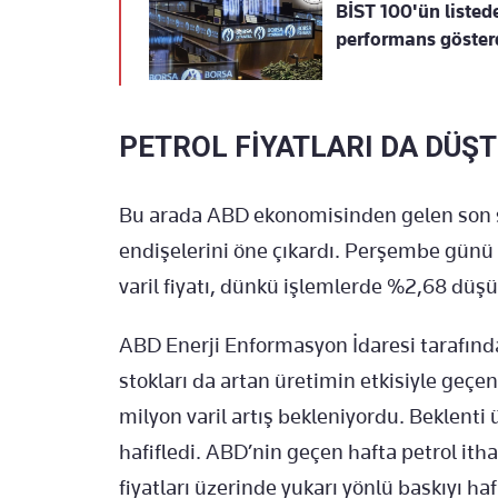
BİST 100'ün listede
performans göster
PETROL FİYATLARI DA DÜŞ
Bu arada ABD ekonomisinden gelen son sin
endişelerini öne çıkardı. Perşembe günü 
varil fiyatı, dünkü işlemlerde %2,68 düşü
ABD Enerji Enformasyon İdaresi tarafında
stokları da artan üretimin etkisiyle geçen
milyon varil artış bekleniyordu. Beklenti ü
hafifledi. ABD’nin geçen hafta petrol ith
fiyatları üzerinde yukarı yönlü baskıyı hafi