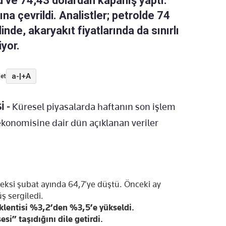
ü ve 74,43 dolardan kapanış yaptı.
ına çevrildi. Analistler; petrolde 74
inde, akaryakıt fiyatlarında da sınırlı
iyor.
a-
|
+A
et
 -
Küresel piyasalarda haftanın son işlem
konomisine dair dün açıklanan veriler
eksi şubat ayında 64,7′ye düştü. Önceki ay
ş sergiledi.
eklentisi %3,2’den %3,5’e yükseldi.
si” taşıdığını dile getirdi.