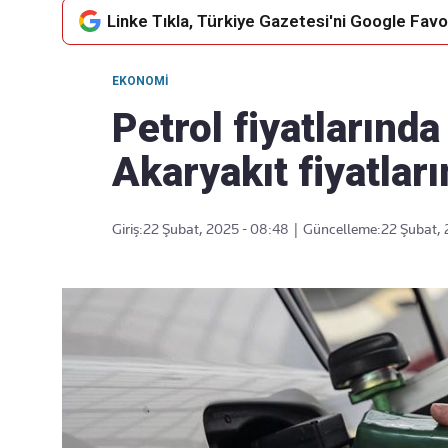
Linke Tıkla, Türkiye Gazetesi'ni Google Favor
EKONOMI
Takip Edin
Favori mecralarınızda haber
Petrol fiyatlarında
akışımıza ulaşın
Akaryakıt fiyatlar
Giriş:
22 Şubat, 2025 - 08:48
|
Güncelleme:
22 Şubat, 