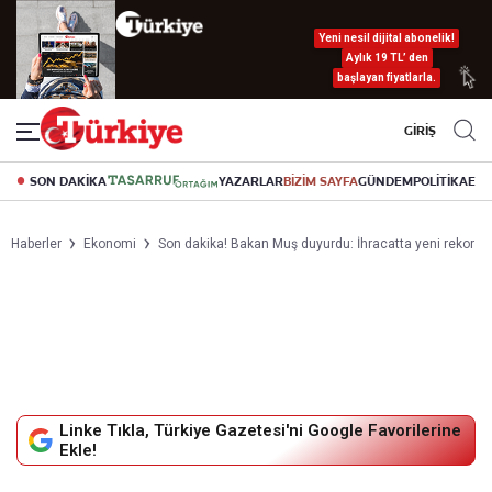
Yeni nesil dijital abonelik!
Aylık 19 TL’ den
başlayan fiyatlarla.
GİRİŞ
SON DAKİKA
YAZARLAR
BİZİM SAYFA
GÜNDEM
POLİTİKA
EK
Haberler
Ekonomi
Son dakika! Bakan Muş duyurdu: İhracatta yeni rekor
Linke Tıkla, Türkiye Gazetesi'ni Google Favorilerine
Ekle!