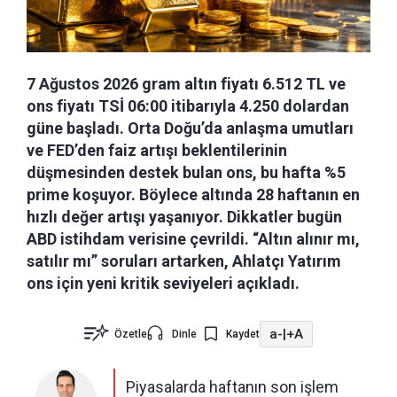
7 Ağustos 2026 gram altın fiyatı 6.512 TL ve
ons fiyatı TSİ 06:00 itibarıyla 4.250 dolardan
güne başladı. Orta Doğu’da anlaşma umutları
ve FED’den faiz artışı beklentilerinin
düşmesinden destek bulan ons, bu hafta %5
prime koşuyor. Böylece altında 28 haftanın en
hızlı değer artışı yaşanıyor. Dikkatler bugün
ABD istihdam verisine çevrildi. “Altın alınır mı,
satılır mı” soruları artarken, Ahlatçı Yatırım
ons için yeni kritik seviyeleri açıkladı.
a-
|
+A
Özetle
Dinle
Kaydet
Piyasalarda haftanın son işlem