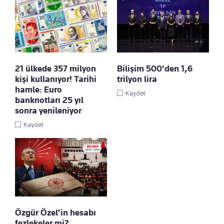
21 ülkede 357 milyon
Bilişim 500'den 1,6
kişi kullanıyor! Tarihi
trilyon lira
hamle: Euro
Kaydet
banknotları 25 yıl
sonra yenileniyor
Kaydet
Özgür Özel’in hesabı
fezlekeler mi?