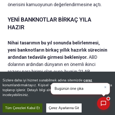
önerisini kamuoyunun değerlendirmesine açtı.
YENİ BANKNOTLAR BİRKAÇ YILA
HAZIR
Nihai tasarımın bu yıl sonunda belirlenmesi,
yeni banknotların birkaç yıllık hazırlık sürecinin
ardından tedavüle girmesi bekleniyor.
ABD
dolarının ardından dünyanın en önemli ikinci
rezerv para birimi olan euro, bugün 21 AB
ülkesinde 357 milyondan fazla kişi tarafından
Sizlere daha iyi hizmet sunabilmek adına sitemizde
çerez
×
Bugünün öne çıkan manşetleri
kullanılıyor.
konumlandırmaktayız. Kişisel verileriniz, KVKK ve GDPR kapsamında
ve gelişmeleri neler?
toplanıp işlenir. Detaylı bilgi almak için
Aydınlatma Metnimizi
📰
Son 30 güne ait haberleri, spor gelişmelerini veya yazar yazılarını sorgulayabilirsiniz.
inceleyebilirsiniz.
Tüm Çerezleri Kabul Et
Çerez Ayarlarına Git