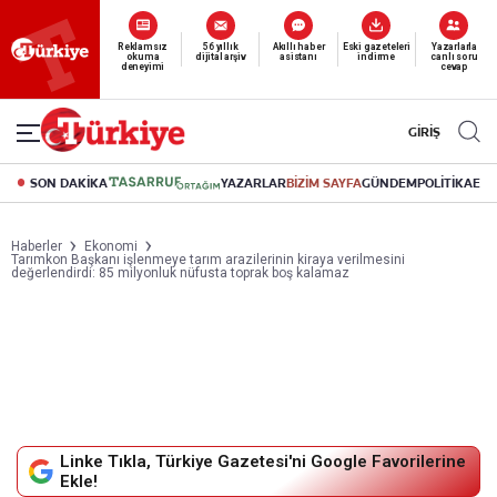
Yeni nesil dijital
abonelik 19 TL’den başlayan fiyatlarla.
GİRİŞ
SON DAKİKA
YAZARLAR
BİZİM SAYFA
GÜNDEM
POLİTİKA
EK
Haberler
Ekonomi
Tarımkon Başkanı işlenmeye tarım arazilerinin kiraya verilmesini
değerlendirdi: 85 milyonluk nüfusta toprak boş kalamaz
Linke Tıkla, Türkiye Gazetesi'ni Google Favorilerine
Ekle!