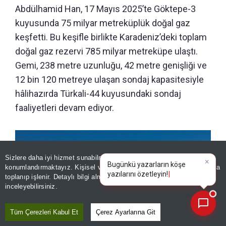
Abdülhamid Han, 17 Mayıs 2025’te Göktepe-3
kuyusunda 75 milyar metreküplük doğal gaz
keşfetti. Bu keşifle birlikte Karadeniz’deki toplam
doğal gaz rezervi 785 milyar metreküpe ulaştı.
Gemi, 238 metre uzunluğu, 42 metre genişliği ve
12 bin 120 metreye ulaşan sondaj kapasitesiyle
hâlihazırda Türkali-44 kuyusundaki sondaj
faaliyetleri devam ediyor.
Sizlere daha iyi hizmet sunabilmek adına sitemizde
çerez
×
Bugünkü yazarların köşe
konumlandırmaktayız. Kişisel verileriniz, KVKK ve GDPR kapsamında
yazılarını
toplanıp işlenir. Detaylı bilgi almak için
Aydınlatma Metnimizi
📰
Son 30 güne ait haberleri, spor gelişmelerini veya yazar yazılarını sorgulayabilirsiniz.
inceleyebilirsiniz.
Tüm Çerezleri Kabul Et
Çerez Ayarlarına Git