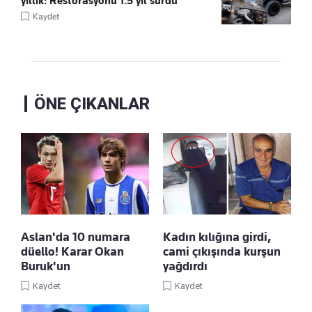
yıllık: Restorasyonu 1.5 yıl sürdü
Kaydet
ÖNE ÇIKANLAR
Aslan'da 10 numara
Kadın kılığına girdi,
düello! Karar Okan
cami çıkışında kurşun
Buruk'un
yağdırdı
Kaydet
Kaydet