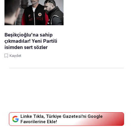
Beşikçioğlu'na sahip
çıkmadılar! Yeni Partili
isimden sert sözler
Kaydet
Linke Tıkla, Türkiye Gazetesi'ni Google
Favorilerine Ekle!