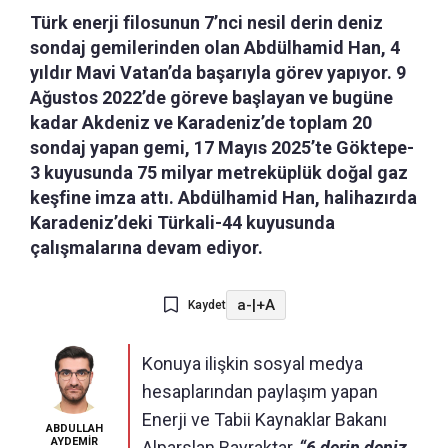
Türk enerji filosunun 7’nci nesil derin deniz
sondaj gemilerinden olan Abdülhamid Han, 4
yıldır Mavi Vatan’da başarıyla görev yapıyor. 9
Ağustos 2022’de göreve başlayan ve bugüne
kadar Akdeniz ve Karadeniz’de toplam 20
sondaj yapan gemi, 17 Mayıs 2025’te Göktepe-
3 kuyusunda 75 milyar metreküplük doğal gaz
keşfine imza attı. Abdülhamid Han, halihazırda
Karadeniz’deki Türkali-44 kuyusunda
çalışmalarına devam ediyor.
a-
|
+A
Kaydet
Konuya ilişkin sosyal medya
hesaplarından paylaşım yapan
Enerji ve Tabii Kaynaklar Bakanı
ABDULLAH
AYDEMİR
Alparslan Bayraktar,
“6 derin deniz