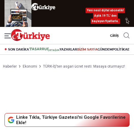
Yeni nesil dijital abonelik!
Aylık 19 TL’ den
başlayan fiyatlarla.
GİRİŞ
SON DAKİKA
YAZARLAR
BİZİM SAYFA
GÜNDEM
POLİTİKA
EK
Haberler
Ekonomi
TÜRK-İŞ'ten asgari ücret resti: Masaya oturmayız!
Linke Tıkla, Türkiye Gazetesi'ni Google Favorilerine
Ekle!