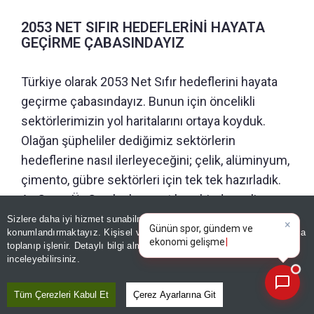
2053 NET SIFIR HEDEFLERİNİ HAYATA
GEÇİRME ÇABASINDAYIZ
Türkiye olarak 2053 Net Sıfır hedeflerini hayata
geçirme çabasındayız. Bunun için öncelikli
sektörlerimizin yol haritalarını ortaya koyduk.
Olağan şüpheliler dediğimiz sektörlerin
hedeflerine nasıl ilerleyeceğini; çelik, alüminyum,
çimento, gübre sektörleri için tek tek hazırladık.
Ar-Ge ve Ür-Ge planları yaptık ve bir de mali
×
Günün spor, gündem ve
yaklaşım var. Sadece bu dört sektör için 70 milyar
Sizlere daha iyi hizmet sunabilmek adına sitemizde
çerez
ekonomi gelişmelerini analiz
konumlandırmaktayız. Kişisel verileriniz, KVKK ve GDPR kapsamında
dolara kadar yatırımdan bahsediyoruz 2053’e
edin!
toplanıp işlenir. Detaylı bilgi almak için
Aydınlatma Metnimizi
📰
Son 30 güne ait haberleri, spor gelişmelerini veya yazar yazılarını sorgulayabilirsiniz.
kadar.
inceleyebilirsiniz.
COP31’İ İMKAN OLARAK GÖRÜYORUZ
Tüm Çerezleri Kabul Et
Çerez Ayarlarına Git