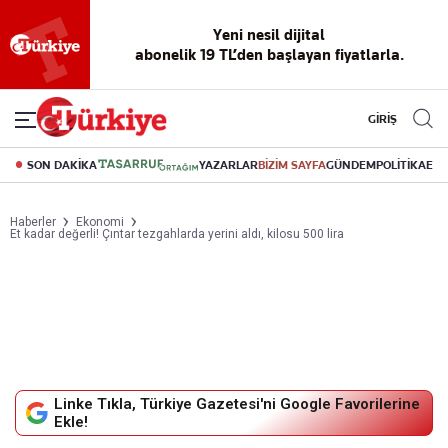
Yeni nesil dijital
abonelik 19 TL’den başlayan fiyatlarla.
GİRİŞ
SON DAKİKA
YAZARLAR
BİZİM SAYFA
GÜNDEM
POLİTİKA
EK
Haberler
Ekonomi
Et kadar değerli! Çıntar tezgahlarda yerini aldı, kilosu 500 lira
Linke Tıkla, Türkiye Gazetesi'ni Google Favorilerine
Ekle!