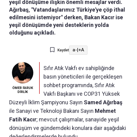
yeşil dönüşüme ilişkin önemli mesajlar verdi.
Ağırbaş, "Vatandaşlarımız Türkiye'ye çöp ithal
edilmesini istemiyor" derken, Bakan Kacır ise
yeşil dönüşümde yeni desteklerin yolda
olduğunu açıkladı.
a-
|
+A
Kaydet
Sıfır Atık Vakfı ev sahipliğinde
basın yöneticileri ile gerçekleşen
sohbet programında, Sıfır Atık
ÖMER FARUK
DİRLİK
Vakfı Başkanı ve COP31 Yüksek
Düzeyli İklim Şampiyonu Sayın
Samed Ağırbaş
ile Sanayi ve Teknoloji Bakanı Sayın
Mehmet
Fatih Kacır
; mevcut çalışmalar, sanayide yeşil
dönüşüm ve gündemdeki konulara dair aşağıdaki
değerlendirmelerde bulundu.