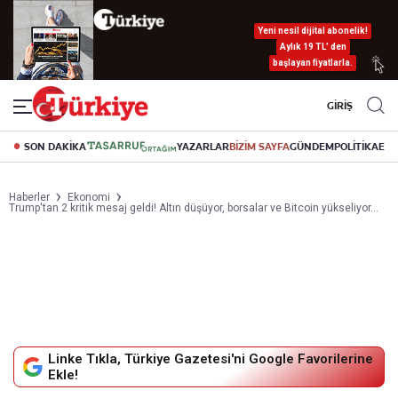
Yeni nesil dijital abonelik!
Aylık 19 TL’ den
başlayan fiyatlarla.
GİRİŞ
SON DAKİKA
YAZARLAR
BİZİM SAYFA
GÜNDEM
POLİTİKA
EK
Haberler
Ekonomi
Trump'tan 2 kritik mesaj geldi! Altın düşüyor, borsalar ve Bitcoin yükseliyor…
Linke Tıkla, Türkiye Gazetesi'ni Google Favorilerine
Ekle!