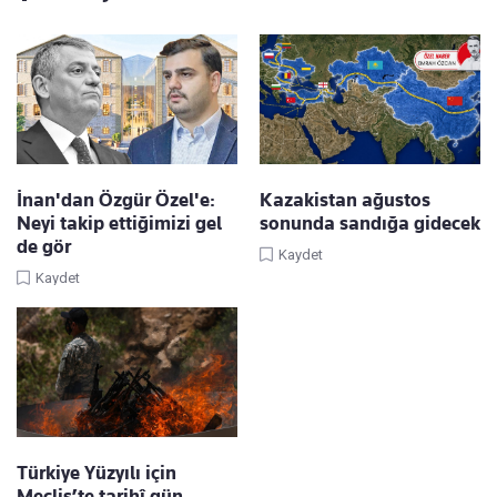
İnan'dan Özgür Özel'e:
Kazakistan ağustos
Neyi takip ettiğimizi gel
sonunda sandığa gidecek
de gör
Kaydet
Kaydet
Türkiye Yüzyılı için
Meclis’te tarihî gün