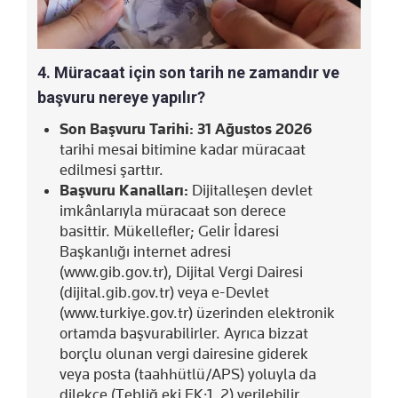
4. Müracaat için son tarih ne zamandır ve
başvuru nereye yapılır?
Son Başvuru Tarihi:
31 Ağustos 2026
tarihi mesai bitimine kadar müracaat
edilmesi şarttır.
Başvuru Kanalları:
Dijitalleşen devlet
imkânlarıyla müracaat son derece
basittir. Mükellefler; Gelir İdaresi
Başkanlığı internet adresi
(www.gib.gov.tr), Dijital Vergi Dairesi
(dijital.gib.gov.tr) veya e-Devlet
(www.turkiye.gov.tr) üzerinden elektronik
ortamda başvurabilirler. Ayrıca bizzat
borçlu olunan vergi dairesine giderek
veya posta (taahhütlü/APS) yoluyla da
dilekçe (Tebliğ eki EK:1, 2) verilebilir.