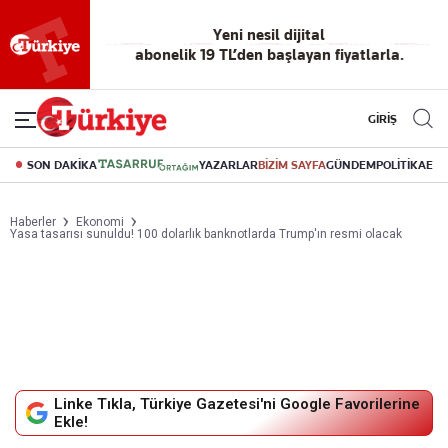
Reklamsız
56 yıllık
Akıllı haber
Eski gazeteleri
Yazarlarla
okuma
dijital arşiv
asistanı
indirme
canlı soru
deneyimi
cevap
GİRİŞ
SON DAKİKA
YAZARLAR
BİZİM SAYFA
GÜNDEM
POLİTİKA
EK
Haberler
Ekonomi
Yasa tasarısı sunuldu! 100 dolarlık banknotlarda Trump'ın resmi olacak
Linke Tıkla, Türkiye Gazetesi'ni Google Favorilerine
Ekle!