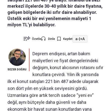
merkezî ilçelerde 30-40 yıllık bir daire fiyatına,
gelişen bölgelerde iki sıfır daire alınabiliyor.
Üstelik eski bir evi yenilemenin maliyeti 1
milyon TL’yi bulabiliyor.
a-
|
+A
Özetle
Dinle
Kaydet
Deprem endişesi, artan bakım
maliyetleri ve fiyat dengelerindeki
değişim, konut alıcısının rotasını sıfır
SEZER DOĞRU
konutlara çevirdi. Yılın ilk yarısında
ilk el konut satışları 221 bin 487 adede ulaşarak
son dört yılın en yüksek seviyesini gördü.
Uzmanlara göre artık tercih sadece “yeni ev”
değil, aynı bütçeyle daha güvenli ve daha
ekonomik bir hayat sunan konutlardan yana