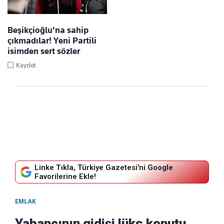
Beşikçioğlu'na sahip
çıkmadılar! Yeni Partili
isimden sert sözler
Kaydet
Linke Tıkla, Türkiye Gazetesi'ni Google
Favorilerine Ekle!
EMLAK
Yabancının gidişi lüks konutu