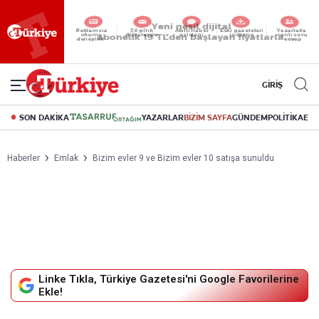
Reklamsız
56 yıllık
Akıllı haber
Eski gazeteleri
Yazarlarla
okuma
dijital arşiv
asistanı
indirme
canlı soru
deneyimi
cevap
GİRİŞ
SON DAKİKA
YAZARLAR
BİZİM SAYFA
GÜNDEM
POLİTİKA
EK
Haberler
Emlak
Bizim evler 9 ve Bizim evler 10 satışa sunuldu
Linke Tıkla, Türkiye Gazetesi'ni Google Favorilerine
Ekle!