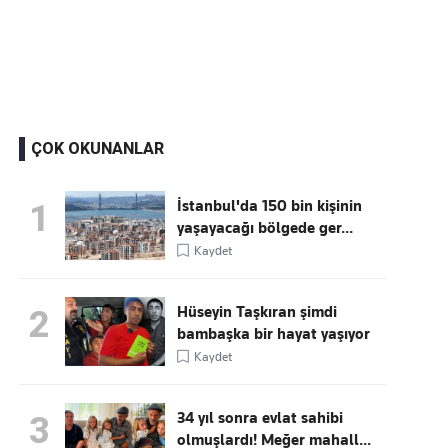
Kaçırmayın
Ücretsiz üye olun, gündemi
şekillendiren gelişmeleri önce siz duyun
ÇOK OKUNANLAR
İstanbul'da 150 bin kişinin
1
yaşayacağı bölgede ger...
Kaydet
Hüseyin Taşkıran şimdi
2
bambaşka bir hayat yaşıyor
Kaydet
34 yıl sonra evlat sahibi
3
olmuşlardı! Meğer mahall...