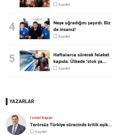
Kaydet
Neye uğradığını şaşırdı: Biz
4
de insanız!
Kaydet
Haftalarca sürecek felaket
5
kapıda: Ülkede 'stok ya...
Kaydet
YAZARLAR
İsmail Kapan
Terörsüz Türkiye sürecinde kritik eşik…
Kaydet