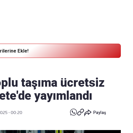
Haber Verin
Editör masamıza bilgi ve materyal
göndermek için
tıklayın
ilerine Ekle!
oplu taşıma ücretsiz
ete'de yayımlandı
2025 - 00:20
Paylaş