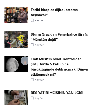
Tarihî kitaplar dijital ortama
taşınacak!
Kaydet
Sturm Graz'dan Fenerbahçe itirafı:
"Mümkün değil"
Kaydet
Elon Musk’ın roketi kontrolden
çıktı, Ay'da 5 katlı bina
büyüklüğünde delik açacak! Dünya
etkilenecek mi?
Kaydet
BES YATIRIMCISININ YANILGISI!
Kaydet