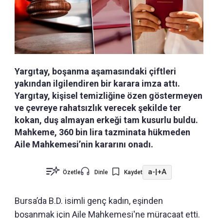
Yargıtay, boşanma aşamasındaki çiftleri
yakından ilgilendiren bir karara imza attı.
Yargıtay, kişisel temizliğine özen göstermeyen
ve çevreye rahatsızlık verecek şekilde ter
kokan, duş almayan erkeği tam kusurlu buldu.
Mahkeme, 360 bin lira tazminata hükmeden
Aile Mahkemesi’nin kararını onadı.
a-
|
+A
Özetle
Dinle
Kaydet
Bursa’da B.D. isimli genç kadın, eşinden
boşanmak için Aile Mahkemesi'ne müracaat etti.