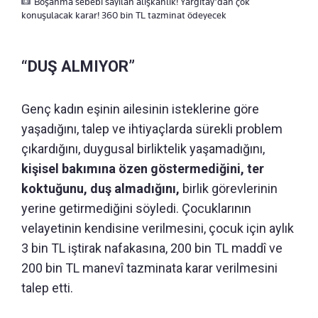
Boşanma sebebi sayılan alışkanlık! Yargıtay’dan çok
konuşulacak karar! 360 bin TL tazminat ödeyecek
“DUŞ ALMIYOR”
Genç kadın eşinin ailesinin isteklerine göre
yaşadığını, talep ve ihtiyaçlarda sürekli problem
çıkardığını, duygusal birliktelik yaşamadığını,
kişisel bakımına özen göstermediğini, ter
koktuğunu, duş almadığını,
birlik görevlerinin
yerine getirmediğini söyledi. Çocuklarının
velayetinin kendisine verilmesini, çocuk için aylık
3 bin TL iştirak nafakasına, 200 bin TL maddî ve
200 bin TL manevî tazminata karar verilmesini
talep etti.