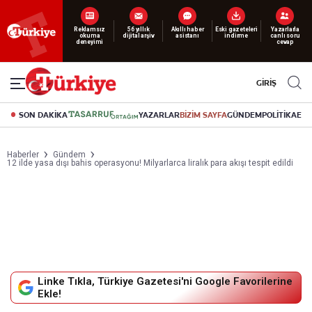
Yeni nesil dijital
abonelik 19 TL’den başlayan fiyatlarla.
GİRİŞ
SON DAKİKA
YAZARLAR
BİZİM SAYFA
GÜNDEM
POLİTİKA
EK
Haberler
Gündem
12 ilde yasa dışı bahis operasyonu! Milyarlarca liralık para akışı tespit edildi
Linke Tıkla, Türkiye Gazetesi'ni Google Favorilerine
Ekle!