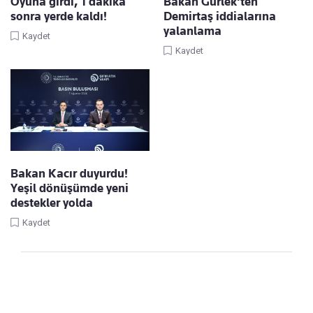
Oyuna girdi, 1 dakika
Bakan Gürlek'ten
sonra yerde kaldı!
Demirtaş iddialarına
yalanlama
Kaydet
Kaydet
Bakan Kacır duyurdu!
Yeşil dönüşümde yeni
destekler yolda
Kaydet