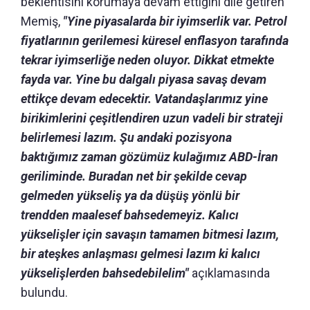
beklentisini korumaya devam ettiğini dile getiren
Memiş,
"Yine piyasalarda bir iyimserlik var. Petrol
fiyatlarının gerilemesi küresel enflasyon tarafında
tekrar iyimserliğe neden oluyor. Dikkat etmekte
fayda var. Yine bu dalgalı piyasa savaş devam
ettikçe devam edecektir. Vatandaşlarımız yine
birikimlerini çeşitlendiren uzun vadeli bir strateji
belirlemesi lazım. Şu andaki pozisyona
baktığımız zaman gözümüz kulağımız ABD-İran
geriliminde. Buradan net bir şekilde cevap
gelmeden yükseliş ya da düşüş yönlü bir
trendden maalesef bahsedemeyiz. Kalıcı
yükselişler için savaşın tamamen bitmesi lazım,
bir ateşkes anlaşması gelmesi lazım ki kalıcı
yükselişlerden bahsedebilelim"
açıklamasında
bulundu.