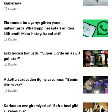
kamerada
Kaydet
Ekranında bu uyarıyı gören yandı,
milyonlarca Whatsapp hesapları aniden
kilitlendi: Meta hatayı kabul etti!
Kaydet
Eski hocası konuştu: "Süper Lig'de en az 20
gol atar"
Kaydet
Alkollü sürücüden ilginç savunma: "Benim
ikizim var"
Kaydet
Korkudan eve giremiyorlar! ‘Sofra bezi gibi
silkeledi bizi’