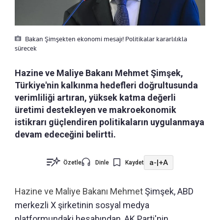
Bakan Şimşekten ekonomi mesajı! Politikalar kararlılıkla
sürecek
Hazine ve Maliye Bakanı Mehmet Şimşek,
Türkiye'nin kalkınma hedefleri doğrultusunda
verimliliği artıran, yüksek katma değerli
üretimi destekleyen ve makroekonomik
istikrarı güçlendiren politikaların uygulanmaya
devam edeceğini belirtti.
a-
|
+A
Özetle
Dinle
Kaydet
Hazine ve Maliye Bakanı Mehmet
Şimşek, ABD
merkezli X şirketinin sosyal medya
platformundaki hesabından, AK Parti'nin