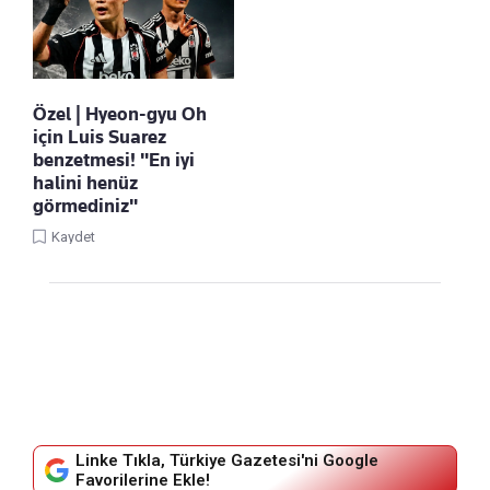
Özel | Hyeon-gyu Oh
için Luis Suarez
benzetmesi! "En iyi
halini henüz
görmediniz"
Kaydet
Linke Tıkla, Türkiye Gazetesi'ni Google
Favorilerine Ekle!