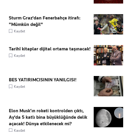
Sturm Graz'dan Fenerbahçe itirafı:
"Mümkün değil"
Kaydet
Tarihî kitaplar dijital ortama taşınacak!
Kaydet
BES YATIRIMCISININ YANILGISI!
Kaydet
Elon Musk’ın roketi kontrolden çıktı,
Ay'da 5 katlı bina büyüklüğünde delik
açacak! Dünya etkilenecek mi?
Kaydet