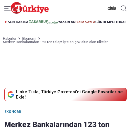
GİRİŞ
SON DAKİKA
YAZARLAR
BİZİM SAYFA
GÜNDEM
POLİTİKA
EK
Haberler
Ekonomi
Merkez Bankalarından 123 ton talep! İşte en çok altın alan ülkeler
Linke Tıkla, Türkiye Gazetesi'ni Google Favorilerine
Ekle!
EKONOMI
Merkez Bankalarından 123 ton