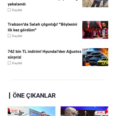
yakalandı
Kaydet
Trabzon'da Salah çılgınlığı! "Böylesini
ilk kez gördüm"
Kaydet
742 bin TL indirim! Hyundai'den Ağustos
sürprizi
Kaydet
ÖNE ÇIKANLAR