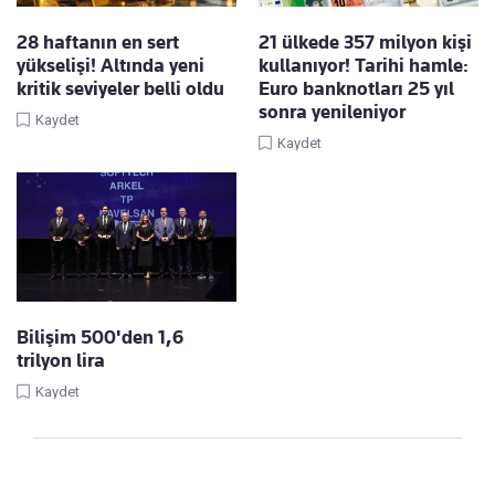
28 haftanın en sert
21 ülkede 357 milyon kişi
yükselişi! Altında yeni
kullanıyor! Tarihi hamle:
kritik seviyeler belli oldu
Euro banknotları 25 yıl
sonra yenileniyor
Kaydet
Kaydet
Bilişim 500'den 1,6
trilyon lira
Kaydet