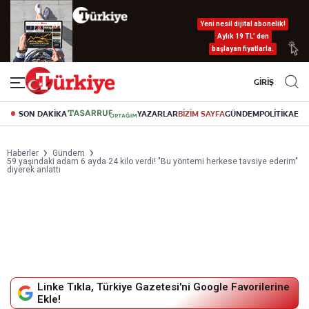
Yeni nesil dijital abonelik!
Aylık 19 TL’ den
başlayan fiyatlarla.
GİRİŞ
SON DAKİKA
YAZARLAR
BİZİM SAYFA
GÜNDEM
POLİTİKA
EK
Haberler
Gündem
59 yaşındaki adam 6 ayda 24 kilo verdi! "Bu yöntemi herkese tavsiye ederim"
diyerek anlattı
Linke Tıkla, Türkiye Gazetesi'ni Google Favorilerine
Ekle!