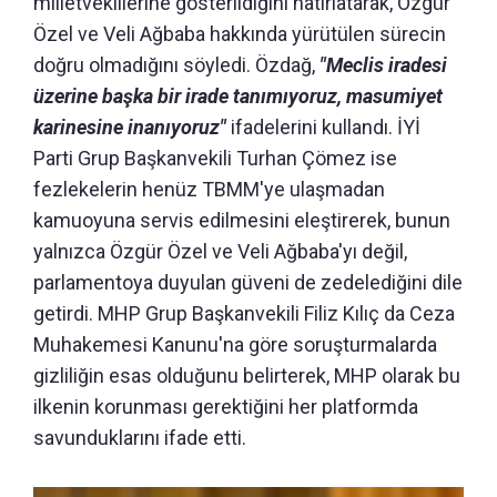
milletvekillerine gösterildiğini hatırlatarak, Özgür
Özel ve Veli Ağbaba hakkında yürütülen sürecin
doğru olmadığını söyledi. Özdağ,
"Meclis iradesi
üzerine başka bir irade tanımıyoruz, masumiyet
karinesine inanıyoruz"
ifadelerini kullandı. İYİ
Parti Grup Başkanvekili Turhan Çömez ise
fezlekelerin henüz TBMM'ye ulaşmadan
kamuoyuna servis edilmesini eleştirerek, bunun
yalnızca Özgür Özel ve Veli Ağbaba'yı değil,
parlamentoya duyulan güveni de zedelediğini dile
getirdi. MHP Grup Başkanvekili Filiz Kılıç da Ceza
Muhakemesi Kanunu'na göre soruşturmalarda
gizliliğin esas olduğunu belirterek, MHP olarak bu
ilkenin korunması gerektiğini her platformda
savunduklarını ifade etti.