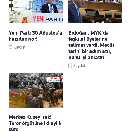
Yeni Parti 30 Ağustos'a
Erdoğan, MYK'da
hazırlanıyor!
teşkilat üyelerine
talimat verdi: Meclis
Kaydet
tarihî bir adım attı,
bunu iyi anlatın
Kaydet
Merkez Kuzey Irak!
Terör örgütüne iki aylık
süre