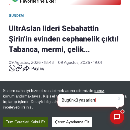
Favorilerine Ekle!
GÜNDEM
UltrAslan lideri Sebahattin
Şirin'in evinden cephanelik çıktı!
Tabanca, mermi, çelik...
09 Ağustos, 2026 - 18:48
|
09 Ağustos, 2026 - 19:01
Paylaş
Sizlere daha iyi hizmet sunabilmek adına sitemizde
çerez
×
Bugünkü yazarların köşe
konumlandırmaktayız. Kişisel verileriniz, KVKK ve GDPR kapsamında
yazılarını özetleyin!
toplanıp işlenir. Detaylı bilgi almak için
Aydınlatma Metnimizi
📰
Son 30 güne ait haberleri, spor gelişmelerini veya yazar yazılarını sorgulayabilirsiniz.
inceleyebilirsiniz.
Tüm Çerezleri Kabul Et
Çerez Ayarlarına Git