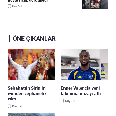
Böyle sıcak görülmedi
Kaydet
ÖNE ÇIKANLAR
Sebahattin Şirin'in
Enner Valencia yeni
evinden cephanelik
takımına imzayı attı
çıktı!
Kaydet
Kaydet