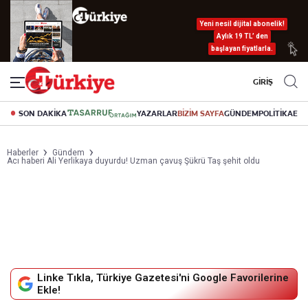
Yeni nesil dijital abonelik!
Aylık 19 TL’ den
başlayan fiyatlarla.
GİRİŞ
SON DAKİKA
YAZARLAR
BİZİM SAYFA
GÜNDEM
POLİTİKA
EK
Haberler
Gündem
Acı haberi Ali Yerlikaya duyurdu! Uzman çavuş Şükrü Taş şehit oldu
Linke Tıkla, Türkiye Gazetesi'ni Google Favorilerine
Ekle!