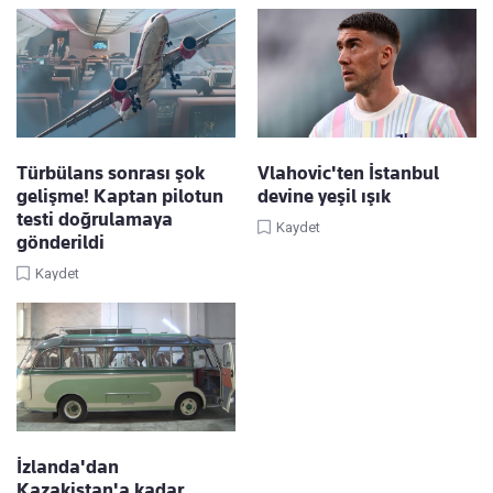
Türbülans sonrası şok
Vlahovic'ten İstanbul
gelişme! Kaptan pilotun
devine yeşil ışık
testi doğrulamaya
Kaydet
gönderildi
Kaydet
İzlanda'dan
Kazakistan'a kadar