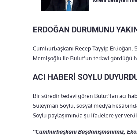
töreni detayları me
ERDOĞAN DURUMUNU YAKIN
Cumhurbaşkanı Recep Tayyip Erdoğan, 
Memişoğlu ile Bulut'un tedavi gördüğü ha
ACI HABERİ SOYLU DUYURD
Bir süredir tedavi gören Bulut'tan acı hab
Süleyman Soylu, sosyal medya hesabından
Soylu paylaşımında şu ifadelere yer verdi
"Cumhurbaşkanı Başdanışmanımız, Ekonom