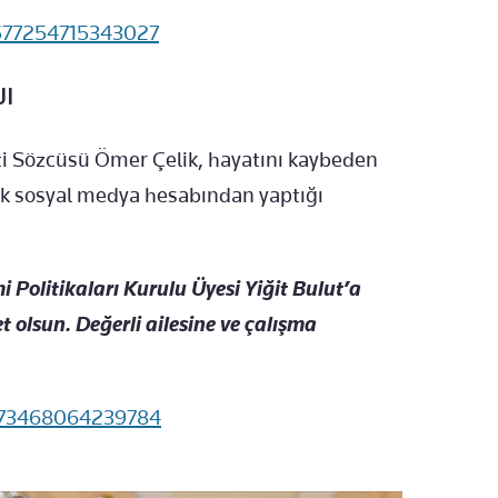
577254715343027
JI
ti Sözcüsü Ömer Çelik, hayatını kaybeden
lik sosyal medya hesabından yaptığı
olitikaları Kurulu Üyesi Yiğit Bulut’a
 olsun. Değerli ailesine ve çalışma
3573468064239784