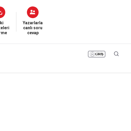
Bizim Sayfa
Namaz Vakitleri
Sesli Yayınlar
ki
Yazarlarla
eleri
canlı soru
irme
cevap
GİRİŞ