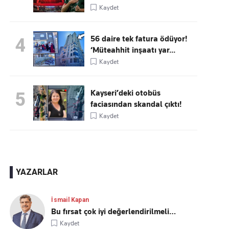
Kaydet
56 daire tek fatura ödüyor!
4
‘Müteahhit inşaatı yar...
Kaydet
Kayseri’deki otobüs
5
faciasından skandal çıktı!
Kaydet
YAZARLAR
İsmail Kapan
Bu fırsat çok iyi değerlendirilmeli…
Kaydet