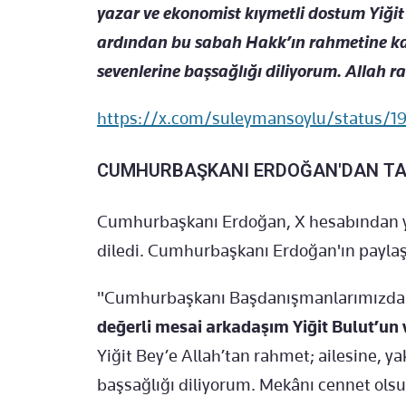
yazar ve ekonomist kıymetli dostum Yiğit 
ardından bu sabah Hakk’ın rahmetine kav
sevenlerine başsağlığı diliyorum. Allah r
https://x.com/suleymansoylu/status
CUMHURBAŞKANI ERDOĞAN'DAN TA
Cumhurbaşkanı Erdoğan, X hesabından ya
diledi. Cumhurbaşkanı Erdoğan'ın paylaşı
"Cumhurbaşkanı Başdanışmanlarımızdan,
değerli mesai arkadaşım Yiğit Bulut’un v
Yiğit Bey’e Allah’tan rahmet; ailesine, y
başsağlığı diliyorum. Mekânı cennet olsu