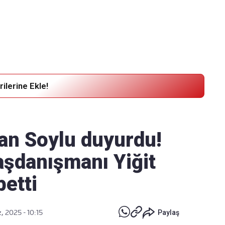
Haber Verin
Editör masamıza bilgi ve materyal göndermek için
tıklayın
ilerine Ekle!
an Soylu duyurdu!
şdanışmanı Yiğit
betti
, 2025 - 10:15
Paylaş