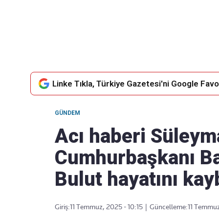
Takip Edin
Favori mecralarınızda haber akışımıza ulaşın
Linke Tıkla, Türkiye Gazetesi'ni Google Favor
GÜNDEM
Acı haberi Süleym
Cumhurbaşkanı Ba
Bulut hayatını kay
Giriş:
11 Temmuz, 2025 - 10:15
|
Güncelleme:
11 Temmuz