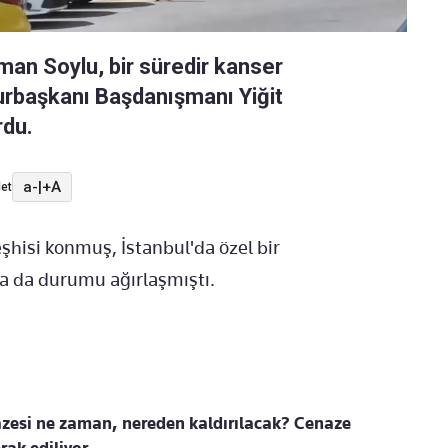
yman Soylu, bir süredir kanser
urbaşkanı Başdanışmanı Yiğit
rdu.
a-
|
+A
et
şhisi konmuş, İstanbul'da özel bir
a da durumu ağırlaşmıştı.
azesi ne zaman, nereden kaldırılacak? Cenaze