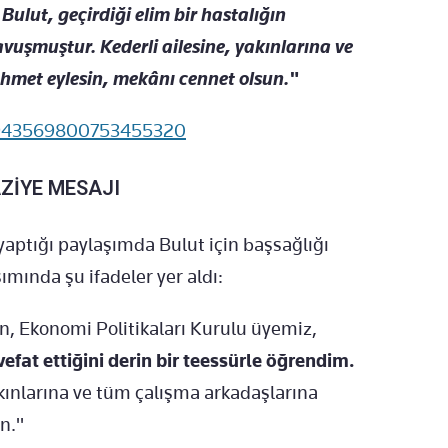
Bulut, geçirdiği elim bir hastalığın
uşmuştur. Kederli ailesine, yakınlarına ve
ahmet eylesin, mekânı cennet olsun."
/1943569800753455320
ZİYE MESAJI
ptığı paylaşımda Bulut için başsağlığı
mında şu ifadeler yer aldı:
 Ekonomi Politikaları Kurulu üyemiz,
efat ettiğini derin bir teessürle öğrendim.
akınlarına ve tüm çalışma arkadaşlarına
n."