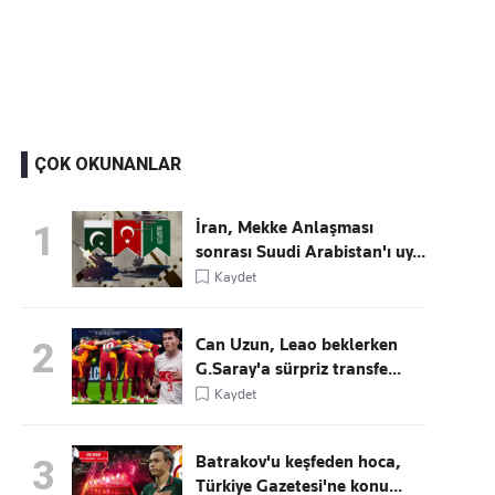
Kaçırmayın
Ücretsiz üye olun, gündemi şekillendiren gelişmeleri önce siz duyun
ÇOK OKUNANLAR
İran, Mekke Anlaşması
1
sonrası Suudi Arabistan'ı uy...
Kaydet
Can Uzun, Leao beklerken
2
G.Saray'a sürpriz transfe...
Kaydet
Batrakov'u keşfeden hoca,
3
Türkiye Gazetesi'ne konu...