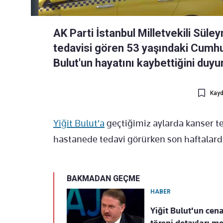
AK Parti İstanbul Milletvekili Süle
tedavisi gören 53 yaşındaki Cumh
Bulut'un hayatını kaybettiğini duyu
Kayd
Yiğit Bulut'a
geçtiğimiz aylarda kanser te
hastanede tedavi görürken son haftalard
BAKMADAN GEÇME
HABER
Yiğit Bulut'un cen