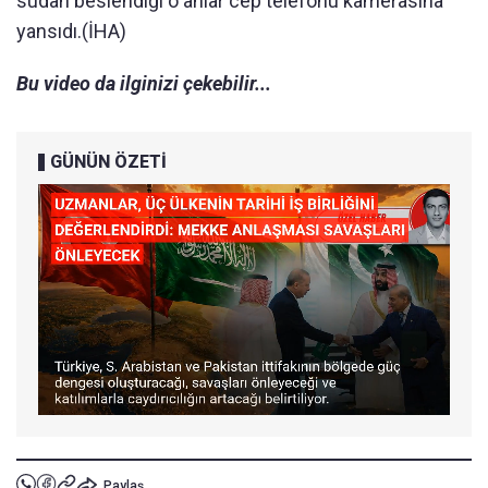
sudan beslendiği o anlar cep telefonu kamerasına
yansıdı.(İHA)
Bu video da ilginizi çekebilir...
GÜNÜN ÖZETİ
Paylaş