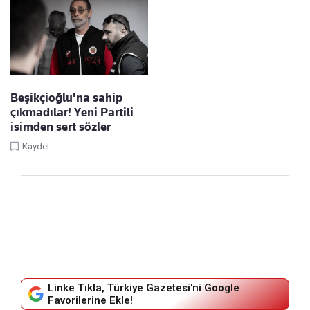
Beşikçioğlu'na sahip
çıkmadılar! Yeni Partili
isimden sert sözler
Kaydet
Linke Tıkla, Türkiye Gazetesi'ni Google
Favorilerine Ekle!