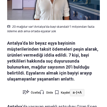
20 mağdur var! Antalya’da bayi skandalı! 1 milyondan fazla
ödeme aldı ama ortada eşyalar yok
Antalya’da bir beyaz eşya bayisinin
müşterilerinden taksit ödemeleri peşin alarak,
ürünleri vermediği iddia edildi. 7 kişi, bayi
yetkilileri hakkında suç duyurusunda
bulunurken, mağdur sayısının 20’i bulduğu
belirtildi. Eşyalarını almak için bayiyi arayıp
ulaşamayanlar yaşananları anlattı.
a-
|
+A
Özetle
Dinle
Kaydet
Antalya
'da yaşayan emekli astsubay Ozan Esen,