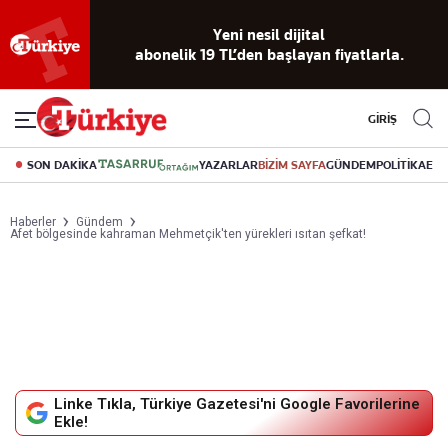
Yeni nesil dijital
abonelik 19 TL’den başlayan fiyatlarla.
GİRİŞ
SON DAKİKA
YAZARLAR
BİZİM SAYFA
GÜNDEM
POLİTİKA
EK
Haberler
Gündem
Afet bölgesinde kahraman Mehmetçik'ten yürekleri ısıtan şefkat!
Linke Tıkla, Türkiye Gazetesi'ni Google Favorilerine
Ekle!