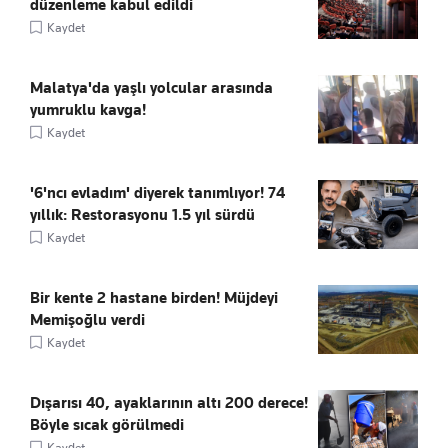
düzenleme kabul edildi
Kaydet
Malatya'da yaşlı yolcular arasında
yumruklu kavga!
Kaydet
'6'ncı evladım' diyerek tanımlıyor! 74
yıllık: Restorasyonu 1.5 yıl sürdü
Kaydet
Bir kente 2 hastane birden! Müjdeyi
Memişoğlu verdi
Kaydet
Dışarısı 40, ayaklarının altı 200 derece!
Böyle sıcak görülmedi
Kaydet