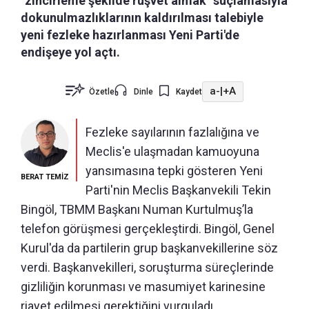
"zincirleme şekilde rüşvet almak" suçlamasıyla
dokunulmazlıklarının kaldırılması talebiyle
yeni fezleke hazırlanması Yeni Parti'de
endişeye yol açtı.
a-
|
+A
Özetle
Dinle
Kaydet
Fezleke sayılarının fazlalığına ve
Meclis'e ulaşmadan kamuoyuna
yansımasına tepki gösteren Yeni
BERAT TEMİZ
Parti'nin Meclis Başkanvekili Tekin
Bingöl, TBMM Başkanı Numan Kurtulmuş’la
telefon görüşmesi gerçekleştirdi. Bingöl, Genel
Kurul'da da partilerin grup başkanvekillerine söz
verdi. Başkanvekilleri, soruşturma süreçlerinde
gizliliğin korunması ve masumiyet karinesine
riayet edilmesi gerektiğini vurguladı.