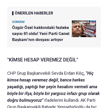
ÖNERİLEN HABERLER
GÜNDEM
Özgür Özel hakkındaki fezleke
sayısı 61 oldu! Yeni Parti Genel
Başkanı'nın dosyası artıyor
"KİMSE HESAP VEREMEZ DEĞİL"
CHP Grup Başkanvekili Sevda Erdan Kılıç
, "Hiç
kimse hesap veremez değil, bence herkes
yaşadığı, yaptığı her şeyin hesabını vermeli ama
böyle bir ifşa, böyle bir yargısız infazı grup olarak
doğru bulmuyoruz"
ifadelerini kullandı. AK Parti
Grup Başkanvekili Bahadır Yenişehirlioğlu da hiç