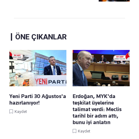
ÖNE ÇIKANLAR
Yeni Parti 30 Ağustos'a
Erdoğan, MYK'da
hazırlanıyor!
teşkilat üyelerine
talimat verdi: Meclis
Kaydet
tarihî bir adım attı,
bunu iyi anlatın
Kaydet