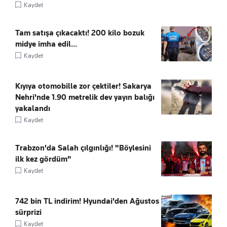
Kaydet
Tam satışa çıkacaktı! 200 kilo bozuk
midye imha edil...
Kaydet
Kıyıya otomobille zor çektiler! Sakarya
Nehri'nde 1.90 metrelik dev yayın balığı
yakalandı
Kaydet
Trabzon'da Salah çılgınlığı! "Böylesini
ilk kez gördüm"
Kaydet
742 bin TL indirim! Hyundai'den Ağustos
sürprizi
Kaydet