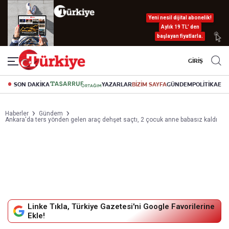
Yeni nesil dijital abonelik!
Aylık 19 TL’ den
başlayan fiyatlarla.
GİRİŞ
SON DAKİKA
YAZARLAR
BİZİM SAYFA
GÜNDEM
POLİTİKA
EK
Haberler
Gündem
Ankara'da ters yönden gelen araç dehşet saçtı, 2 çocuk anne babasız kaldı
Linke Tıkla, Türkiye Gazetesi'ni Google Favorilerine
Ekle!