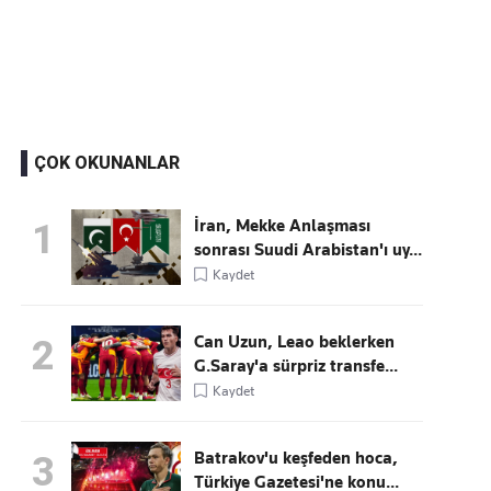
Kaçırmayın
Ücretsiz üye olun, gündemi şekillendiren gelişmeleri önce siz duyun
ÇOK OKUNANLAR
İran, Mekke Anlaşması
1
sonrası Suudi Arabistan'ı uy...
Kaydet
Can Uzun, Leao beklerken
2
G.Saray'a sürpriz transfe...
Kaydet
Batrakov'u keşfeden hoca,
3
Türkiye Gazetesi'ne konu...