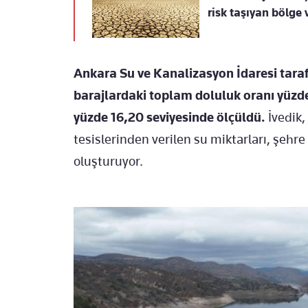
risk taşıyan bölge v
Ankara Su ve Kanalizasyon İdaresi tara
barajlardaki toplam doluluk oranı yüzde 2
yüzde 16,20 seviyesinde ölçüldü.
İvedik,
tesislerinden verilen su miktarları, şeh
oluşturuyor.