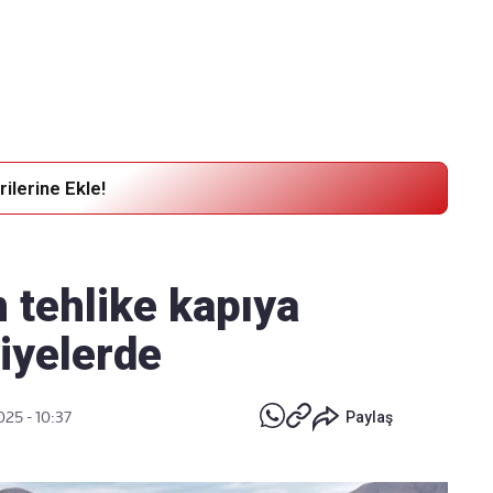
Haber Verin
Editör masamıza bilgi ve materyal göndermek için
tıklayın
ilerine Ekle!
 tehlike kapıya
viyelerde
025 - 10:37
Paylaş