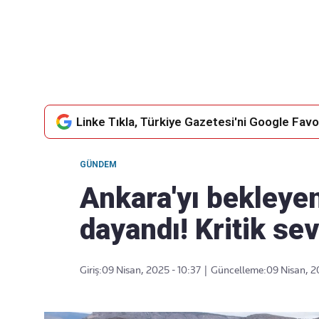
Takip Edin
Favori mecralarınızda haber akışımıza ulaşın
Linke Tıkla, Türkiye Gazetesi'ni Google Favor
GÜNDEM
Ankara'yı bekleyen
dayandı! Kritik se
Giriş:
09 Nisan, 2025 - 10:37
|
Güncelleme:
09 Nisan, 2