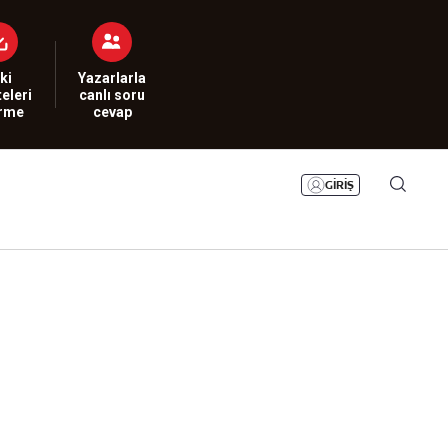
Bizim Sayfa
Namaz Vakitleri
Sesli Yayınlar
ki
Yazarlarla
eleri
canlı soru
irme
cevap
GİRİŞ