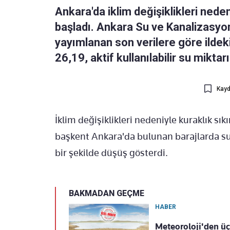
Ankara'da iklim değişiklikleri nede
başladı. Ankara Su ve Kanalizasyon
yayımlanan son verilere göre ildek
26,19, aktif kullanılabilir su mikta
Kayd
İklim değişiklikleri nedeniyle kuraklık s
başkent Ankara'da bulunan barajlarda su s
bir şekilde düşüş gösterdi.
BAKMADAN GEÇME
HABER
Meteoroloji'den üç 