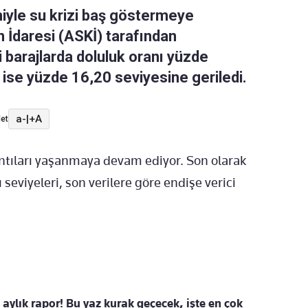
niyle su krizi baş göstermeye
 İdaresi (ASKİ) tarafından
i barajlarda doluluk oranı yüzde
rı ise yüzde 16,20 seviyesine geriledi.
a-
|
+A
et
ıkıntıları yaşanmaya devam ediyor. Son olarak
eviyeleri, son verilere göre endişe verici
aylık rapor! Bu yaz kurak geçecek, işte en çok