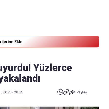
Haber Verin
Editör masamıza bilgi ve materyal göndermek için
tıklayın
ilerine Ekle!
uyurdu! Yüzlerce
yakalandı
n, 2025 - 08:25
Paylaş