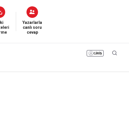
Bizim Sayfa
Namaz Vakitleri
Sesli Yayınlar
ki
Yazarlarla
eleri
canlı soru
irme
cevap
GİRİŞ