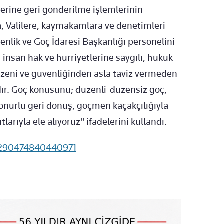
erine geri gönderilme işlemlerinin
a, Valilere, kaymakamlara ve denetimleri
enlik ve Göç İdaresi Başkanlığı personelini
 insan hak ve hürriyetlerine saygılı, hukuk
zeni ve güvenliğinden asla taviz vermeden
r. Göç konusunu; düzenli-düzensiz göç,
 onurlu geri dönüş, göçmen kaçakçılığıyla
arıyla ele alıyoruz" ifadelerini kullandı.
36290474840440971