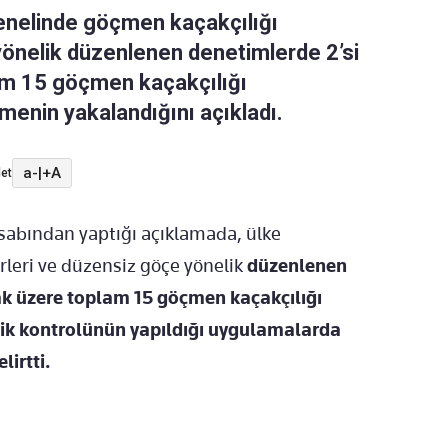
 genelinde göçmen kaçakçılığı
yönelik düzenlenen denetimlerde 2’si
am 15 göçmen kaçakçılığı
enin yakalandığını açıkladı.
a-
|
+A
et
abından yaptığı açıklamada, ülke
leri ve düzensiz göçe yönelik
düzenlenen
ak üzere toplam 15 göçmen kaçakçılığı
lik kontrolünün yapıldığı uygulamalarda
irtti.