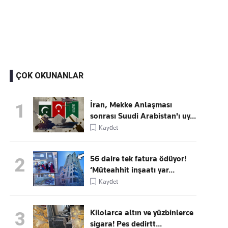
Kaçırmayın
Ücretsiz üye olun, gündemi şekillendiren gelişmeleri önce siz duyun
ÇOK OKUNANLAR
İran, Mekke Anlaşması
1
sonrası Suudi Arabistan'ı uy...
Kaydet
56 daire tek fatura ödüyor!
2
‘Müteahhit inşaatı yar...
Kaydet
Kilolarca altın ve yüzbinlerce
3
sigara! Pes dedirtt...