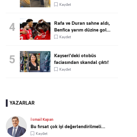
Kaydet
Rafa ve Duran sahne aldı,
4
Benfica yarım düzine gol...
Kaydet
Kayseri’deki otobüs
5
faciasından skandal çıktı!
Kaydet
YAZARLAR
İsmail Kapan
Bu fırsat çok iyi değerlendirilmeli…
Kaydet