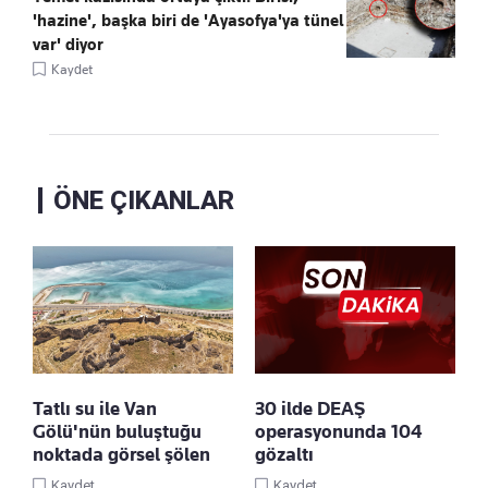
'hazine', başka biri de 'Ayasofya'ya tünel
var' diyor
Kaydet
ÖNE ÇIKANLAR
Tatlı su ile Van
30 ilde DEAŞ
Gölü'nün buluştuğu
operasyonunda 104
noktada görsel şölen
gözaltı
Kaydet
Kaydet