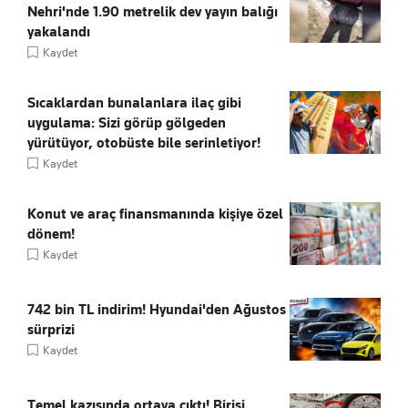
Nehri'nde 1.90 metrelik dev yayın balığı
yakalandı
Kaydet
Sıcaklardan bunalanlara ilaç gibi
uygulama: Sizi görüp gölgeden
yürütüyor, otobüste bile serinletiyor!
Kaydet
Konut ve araç finansmanında kişiye özel
dönem!
Kaydet
742 bin TL indirim! Hyundai'den Ağustos
sürprizi
Kaydet
Temel kazısında ortaya çıktı! Birisi,