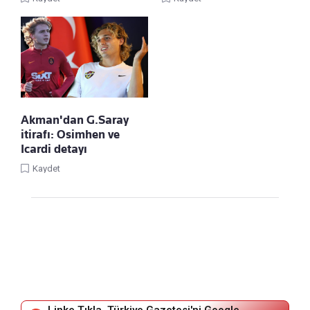
Akman'dan G.Saray
itirafı: Osimhen ve
Icardi detayı
Kaydet
Linke Tıkla, Türkiye Gazetesi'ni Google