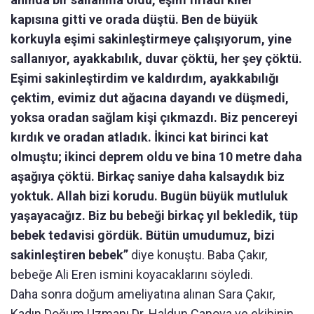
kapısına gitti ve orada düştü. Ben de büyük
korkuyla eşimi sakinleştirmeye çalışıyorum, yine
sallanıyor, ayakkabılık, duvar çöktü, her şey çöktü.
Eşimi sakinleştirdim ve kaldırdım, ayakkabılığı
çektim, evimiz dut ağacına dayandı ve düşmedi,
yoksa oradan sağlam kişi çıkmazdı. Biz pencereyi
kırdık ve oradan atladık. İkinci kat birinci kat
olmuştu; ikinci deprem oldu ve bina 10 metre daha
aşağıya çöktü. Birkaç saniye daha kalsaydık biz
yoktuk. Allah bizi korudu. Bugün büyük mutluluk
yaşayacağız. Biz bu bebeği birkaç yıl bekledik, tüp
bebek tedavisi gördük. Bütün umudumuz, bizi
sakinleştiren bebek”
diye konuştu. Baba Çakır,
bebeğe Ali Eren ismini koyacaklarını söyledi.
Daha sonra doğum ameliyatına alınan Sara Çakır,
Kadın Doğum Uzmanı Dr. Haldun Canova ve ekibinin