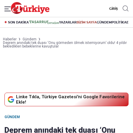
GİRİŞ
SON DAKİKA
YAZARLAR
BİZİM SAYFA
GÜNDEM
POLİTİKA
EK
Haberler
Gündem
Deprem anındaki tek duası ‘Onu görmeden ölmek istemiyorum’ oldu! 4 yıldır
bekledikleri bebeklerine kavuştular
Linke Tıkla, Türkiye Gazetesi'ni Google Favorilerine
Ekle!
GÜNDEM
Deprem anındaki tek duası ‘Onu