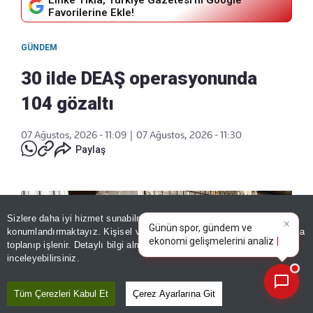
Favorilerine Ekle!
GÜNDEM
30 ilde DEAŞ operasyonunda
104 gözaltı
07 Ağustos, 2026 - 11:09
|
07 Ağustos, 2026 - 11:30
Paylaş
×
Günün spor, gündem ve
Sizlere daha iyi hizmet sunabilmek adına sitemizde
çerez
ekonomi gelişmelerini analiz
konumlandırmaktayız. Kişisel verileriniz, KVKK ve GDPR kapsamında
edin!
toplanıp işlenir. Detaylı bilgi almak için
Aydınlatma Metnimizi
📰
Son 30 güne ait haberleri, spor gelişmelerini veya yazar yazılarını sorgulayabilirsiniz.
inceleyebilirsiniz.
Tüm Çerezleri Kabul Et
Çerez Ayarlarına Git