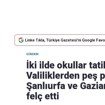
Takip Edin
Favori mecralarınızda haber
akışımıza ulaşın
Linke Tıkla, Türkiye Gazetesi'ni Google Favor
GÜNDEM
İki ilde okullar tati
Valiliklerden peş 
Şanlıurfa ve Gazia
felç etti