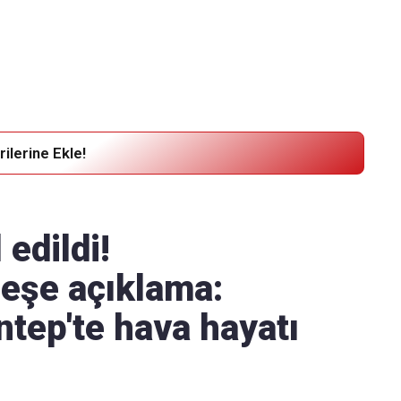
Haber Verin
Editör masamıza bilgi ve materyal
göndermek için
tıklayın
ilerine Ekle!
l edildi!
peşe açıklama:
ntep'te hava hayatı