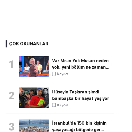
Kaçırmayın
Ücretsiz üye olun, gündemi
şekillendiren gelişmeleri önce siz duyun
ÇOK OKUNANLAR
Var Mısın Yok Musun neden
1
yok, yeni bölüm ne zaman...
Kaydet
Hüseyin Taşkıran şimdi
2
bambaşka bir hayat yaşıyor
Kaydet
İstanbul'da 150 bin kişinin
3
yaşayacağı bölgede ger...