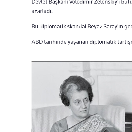
Devlet Başkanı Volodimir Zelenskiy'i bü
azarladı.
Bu diplomatik skandal Beyaz Saray'ın g
ABD tarihinde yaşanan diplomatik tartışm