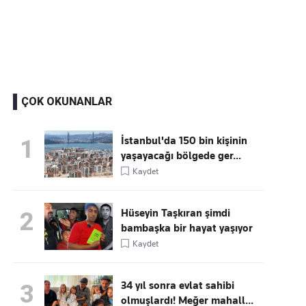
Kaçırmayın
Ücretsiz üye olun, gündemi
şekillendiren gelişmeleri önce siz duyun
ÇOK OKUNANLAR
İstanbul'da 150 bin kişinin
1
yaşayacağı bölgede ger...
Kaydet
Hüseyin Taşkıran şimdi
2
bambaşka bir hayat yaşıyor
Kaydet
34 yıl sonra evlat sahibi
3
olmuşlardı! Meğer mahall...