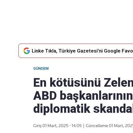
Takip Edin
Favori mecralarınızda haber
akışımıza ulaşın
Linke Tıkla, Türkiye Gazetesi'ni Google Favor
GÜNDEM
En kötüsünü Zelens
ABD başkanlarının 
diplomatik skandal
Giriş:
01 Mart, 2025 - 14:05
|
Güncelleme:
01 Mart, 202