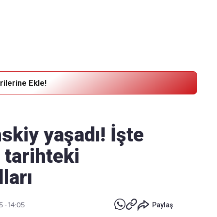
Haber Verin
Editör masamıza bilgi ve materyal
göndermek için
tıklayın
ilerine Ekle!
kiy yaşadı! İşte
tarihteki
ları
5 - 14:05
Paylaş