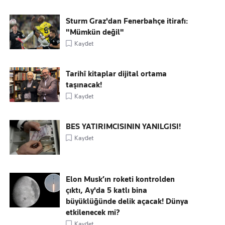
Sturm Graz'dan Fenerbahçe itirafı:
"Mümkün değil"
Kaydet
Tarihî kitaplar dijital ortama
taşınacak!
Kaydet
BES YATIRIMCISININ YANILGISI!
Kaydet
Elon Musk’ın roketi kontrolden
çıktı, Ay'da 5 katlı bina
büyüklüğünde delik açacak! Dünya
etkilenecek mi?
Kaydet