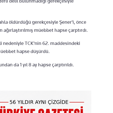
terli delil bulunmadığı gerekçesiyle
ahla öldürdüğü gerekçesiyle Şener'i, önce
 ağırlaştırılmış müebbet hapse çarptırdı.
li nedeniyle TCK'nin 62. maddesindeki
 müebbet hapse düşürdü.
dan da 1 yıl 8 ay hapse çarptırıldı.