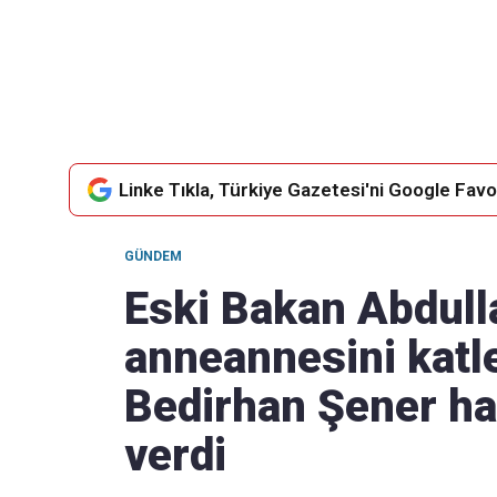
Takip Edin
Favori mecralarınızda haber akışımıza ulaşın
Linke Tıkla, Türkiye Gazetesi'ni Google Favor
GÜNDEM
Eski Bakan Abdulla
anneannesini katl
Bedirhan Şener ha
verdi