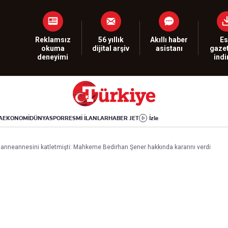
Dünya
Yaşam
Kültür-Sanat
Orta Doğu
Sağlık
Sinema
Avrupa
Hava Durumu
Arkeoloji
Reklamsız
56 yıllık
Akıllı haber
Es
okuma
dijital arşiv
asistanı
gazet
Amerika
Yemek
Kitap
deneyimi
ind
Afrika
Seyahat
Tarih
İsrail-Gazze
Aktüel
A
EKONOMİ
DÜNYA
SPOR
RESMİ İLANLAR
HABER JET
İzle
Uygulamalar
u anneannesini katletmişti: Mahkeme Bedirhan Şener hakkında kararını verdi
rı