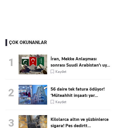
Kaçırmayın
Ücretsiz üye olun, gündemi şekillendiren gelişmeleri önce siz duyun
ÇOK OKUNANLAR
İran, Mekke Anlaşması
1
sonrası Suudi Arabistan'ı uy...
Kaydet
56 daire tek fatura ödüyor!
2
‘Müteahhit inşaatı yar...
Kaydet
Kilolarca altın ve yüzbinlerce
3
sigara! Pes dedirtt...