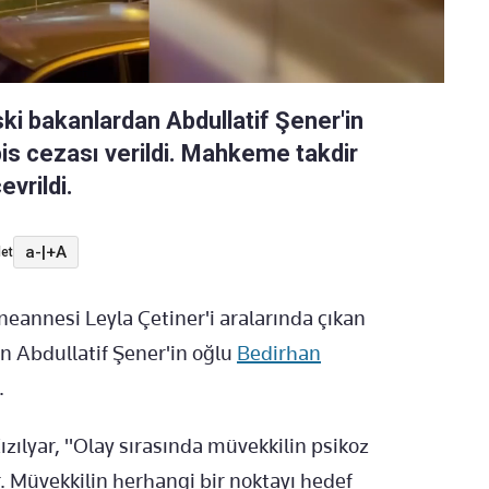
ki bakanlardan Abdullatif Şener'in
is cezası verildi. Mahkeme takdir
vrildi.
a-
|
+A
et
annesi Leyla Çetiner'i aralarında çıkan
n Abdullatif Şener'in oğlu
Bedirhan
.
ılyar, "Olay sırasında müvekkilin psikoz
r. Müvekkilin herhangi bir noktayı hedef