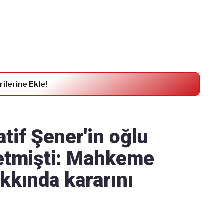
Haber Verin
Editör masamıza bilgi ve materyal göndermek için
tıklayın
ilerine Ekle!
tif Şener'in oğlu
etmişti: Mahkeme
kkında kararını