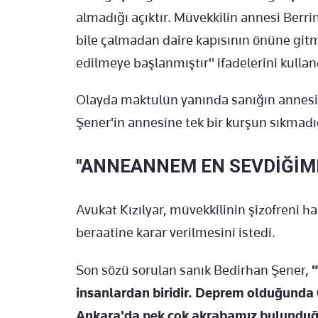
almadığı açıktır. Müvekkilin annesi Berri
bile çalmadan daire kapısının önüne gitmi
edilmeye başlanmıştır" ifadelerini kullan
Olayda maktulün yanında sanığın annesi
Şener'in annesine tek bir kurşun sıkmadığ
"ANNEANNEM EN SEVDİĞİM
Avukat Kızılyar, müvekkilinin şizofreni h
beraatine karar verilmesini istedi.
Son sözü sorulan sanık Bedirhan Şener,
insanlardan biridir. Deprem olduğunda O
Ankara'da pek çok akrabamız bulunduğ