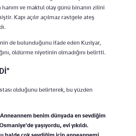
n hanım ve maktul olay günü binanın zilini
ştir. Kapı açılır açılmaz rastgele ateş
dı.
nin de bulunduğunu ifade eden Kızılyar,
ını, öldürme niyetinin olmadığını belirtti.
Dİ"
astası olduğunu belirterek, bu yüzden
"Anneannem benim dünyada en sevdiğim
smaniye'de yaşıyordu, evi yıkıldı.
u halde çok sevdiğim için anneannemi