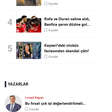
Kaydet
Rafa ve Duran sahne aldı,
4
Benfica yarım düzine gol...
Kaydet
Kayseri’deki otobüs
5
faciasından skandal çıktı!
Kaydet
YAZARLAR
İsmail Kapan
Bu fırsat çok iyi değerlendirilmeli…
Kaydet