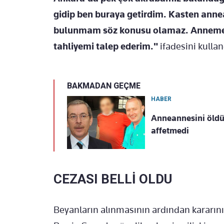
gidip ben buraya getirdim. Kasten anne
bulunmam söz konusu olamaz. Anneme ka
tahliyemi talep ederim."
ifadesini kullan
BAKMADAN GEÇME
HABER
Anneannesini öldür
affetmedi
CEZASI BELLİ OLDU
Beyanların alınmasının ardından kararın