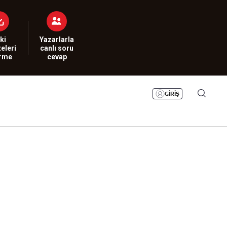
Bizim Sayfa
Namaz Vakitleri
Sesli Yayınlar
ki
Yazarlarla
eleri
canlı soru
irme
cevap
GİRİŞ