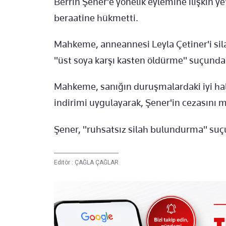
Berrin Şener'e yönelik eylemine ilişkin ye
beraatine hükmetti.
Mahkeme, anneannesi Leyla Çetiner'i sil
"üst soya karşı kasten öldürme" suçundan
Mahkeme, sanığın duruşmalardaki iyi ha
indirimi uygulayarak, Şener'in cezasını
Şener, "ruhsatsız silah bulundurma" suçun
Editör :
ÇAĞLA ÇAĞLAR