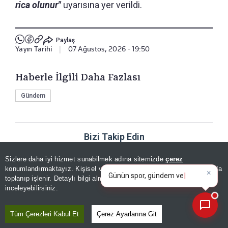
rica olunur"
uyarısına yer verildi.
Paylaş
Yayın Tarihi
|
07 Ağustos, 2026 - 19:50
Haberle İlgili Daha Fazlası
Gündem
Bizi Takip Edin
×
Günün spor, gündem ve
Sizlere daha iyi hizmet sunabilmek adına sitemizde
çerez
ekonomi gelişmelerini analiz
konumlandırmaktayız. Kişisel verileriniz, KVKK ve GDPR kapsamında
edin!
|
toplanıp işlenir. Detaylı bilgi almak için
Aydınlatma Metnimizi
📰
Son 30 güne ait haberleri, spor gelişmelerini veya yazar yazılarını sorgulayabilirsiniz.
inceleyebilirsiniz.
Tüm Çerezleri Kabul Et
Çerez Ayarlarına Git
YORUMLAR