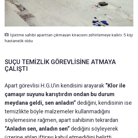
İşletme sahibi aparttan çıkmayan kiracısını zehirlemeye kalktı: 5 kişi
hastanelik oldu
SUÇU TEMİZLİK GÖREVLİSİNE ATMAYA
ÇALIŞTI
Apart görevlisi H.G.U’ın kendisini arayarak
“Klor ile
çamaşır suyunu karıştırdın ondan bu durum
meydana geldi, sen anladın”
dediğini, kendisinin ise
temizlikte böyle malzemeler kullanmadığını
söylemesine rağmen, apart sahibinin tekrardan
“Anladın sen, anladın sen”
dediğini söyleyerek
üzerine atılan iftirayı kabul etmediğini belirtti.