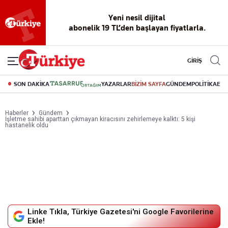
Yeni nesil dijital
abonelik 19 TL’den başlayan fiyatlarla.
GİRİŞ
SON DAKİKA
YAZARLAR
BİZİM SAYFA
GÜNDEM
POLİTİKA
EK
Haberler
Gündem
İşletme sahibi aparttan çıkmayan kiracısını zehirlemeye kalktı: 5 kişi
hastanelik oldu
Linke Tıkla, Türkiye Gazetesi'ni Google Favorilerine
Ekle!