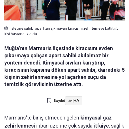
Isletme sahibi aparttan çikmayan kiracisini zehirlemeye kalkti: 5
kisi hastanelik oldu
Muğla’nın Marmaris ilçesinde kiracısını evden
çıkarmaya çalışan apart sahibi akılalmaz bir
yöntem denedi. Kimyasal sıvıları karıştırıp,
kiracısının kapısına döken apart sahibi, dairedeki 5
kişinin zehirlenmesine yol açarken suçu da
temizlik görevlisinin üzerine attı.
a-
|
+A
Kaydet
Marmaris'te bir işletmeden gelen
kimyasal gaz
zehirlenmesi
ihbarı üzerine çok sayıda
itfaiye
, sağlık