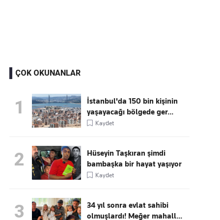
Kaçırmayın
Ücretsiz üye olun, gündemi
şekillendiren gelişmeleri önce siz duyun
ÇOK OKUNANLAR
İstanbul'da 150 bin kişinin
1
yaşayacağı bölgede ger...
Kaydet
Hüseyin Taşkıran şimdi
2
bambaşka bir hayat yaşıyor
Kaydet
34 yıl sonra evlat sahibi
3
olmuşlardı! Meğer mahall...