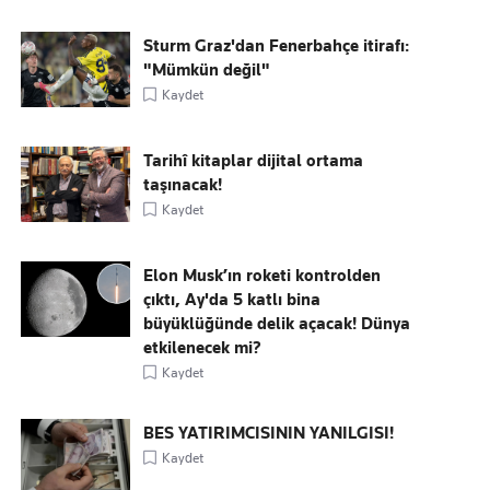
Sturm Graz'dan Fenerbahçe itirafı:
"Mümkün değil"
Kaydet
Tarihî kitaplar dijital ortama
taşınacak!
Kaydet
Elon Musk’ın roketi kontrolden
çıktı, Ay'da 5 katlı bina
büyüklüğünde delik açacak! Dünya
etkilenecek mi?
Kaydet
BES YATIRIMCISININ YANILGISI!
Kaydet