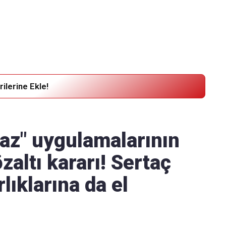
Haber Verin
Editör masamıza bilgi ve materyal
göndermek için
tıklayın
ilerine Ekle!
naz" uygulamalarının
zaltı kararı! Sertaç
lıklarına da el