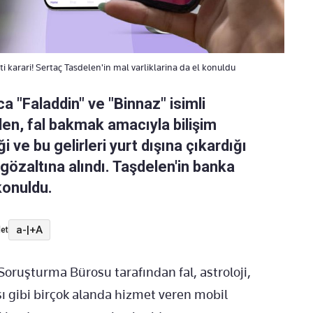
 karari! Sertaç Tasdelen'in mal varliklarina da el konuldu
a "Faladdin" ve "Binnaz" isimli
en, fal bakmak amacıyla bilişim
i ve bu gelirleri yurt dışına çıkardığı
gözaltına alındı. Taşdelen'in banka
 konuldu.
a-
|
+A
et
oruşturma Bürosu tarafından fal, astroloji,
sı gibi birçok alanda hizmet veren mobil