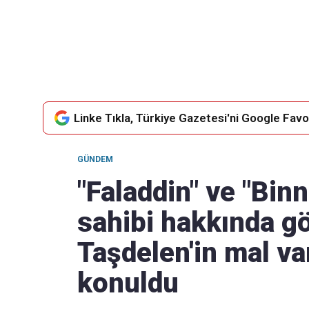
Takip Edin
Favori mecralarınızda haber
akışımıza ulaşın
Linke Tıkla, Türkiye Gazetesi'ni Google Favor
GÜNDEM
"Faladdin" ve "Bin
sahibi hakkında gö
Taşdelen'in mal var
konuldu