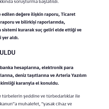
kkında soruşturma başlatıldı.
dilen değere ilişkin raporu, Ticaret
aporu ve bilirkişi raporlarında,
sistemi kurarak suç geliri elde ettiği ve
i yer aldı.
NULDU
banka hesaplarına, elektronik para
larına, deniz taşıtlarına ve Arteria Yazılım
akimliği kararıyla el konuldu.
 türbelerin şeddine ve türbedarlıklar ile
 kanun"a muhalefet, "yasak cihaz ve