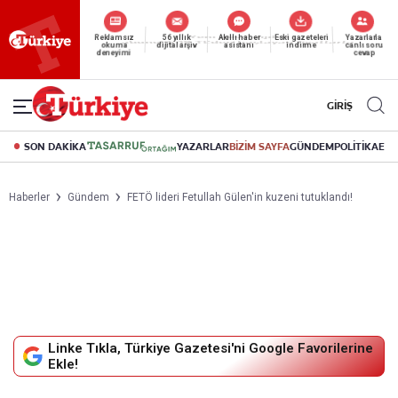
Reklamsız
56 yıllık
Akıllı haber
Eski gazeteleri
Yazarlarla
okuma
dijital arşiv
asistanı
indirme
canlı soru
deneyimi
cevap
GİRİŞ
SON DAKİKA
YAZARLAR
BİZİM SAYFA
GÜNDEM
POLİTİKA
EK
Haberler
Gündem
FETÖ lideri Fetullah Gülen'in kuzeni tutuklandı!
Linke Tıkla, Türkiye Gazetesi'ni Google Favorilerine
Ekle!