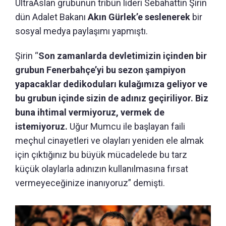
UltraAslan grubunun tribün lideri Sebahattin Şirin
dün Adalet Bakanı
Akın Gürlek’e seslenerek
bir
sosyal medya paylaşımı yapmıştı.
Şirin “
Son zamanlarda devletimizin içinden bir
grubun Fenerbahçe’yi bu sezon şampiyon
yapacaklar dedikoduları kulağımıza geliyor ve
bu grubun içinde sizin de adınız geçiriliyor. Biz
buna ihtimal vermiyoruz, vermek de
istemiyoruz.
Uğur Mumcu ile başlayan faili
meçhul cinayetleri ve olayları yeniden ele almak
için çıktığınız bu büyük mücadelede bu tarz
küçük olaylarla adınızın kullanılmasına fırsat
vermeyeceğinize inanıyoruz” demişti.