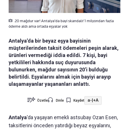
20 mağdur var! Antalya’da bayi skandalı! 1 milyondan fazla
ödeme aldı ama ortada eşyalar yok
Antalya’da bir beyaz eşya bayisinin
müşterilerinden taksit ödemeleri peşin alarak,
ürünleri vermediği iddia edildi. 7 kişi, bayi
yetkilileri hakkında suç duyurusunda
bulunurken, mağdur sayısının 20’i bulduğu
belirtildi. Eşyalarını almak için bayiyi arayıp
ulaşamayanlar yaşananları anlattı.
a-
|
+A
Özetle
Dinle
Kaydet
Antalya
'da yaşayan emekli astsubay Ozan Esen,
taksitlerini önceden yatırdığı beyaz eşyalarını,