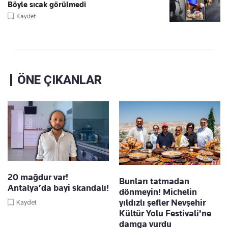
Böyle sıcak görülmedi
Kaydet
ÖNE ÇIKANLAR
20 mağdur var!
Bunları tatmadan
Antalya’da bayi skandalı!
dönmeyin! Michelin
yıldızlı şefler Nevşehir
Kaydet
Kültür Yolu Festivali'ne
damga vurdu