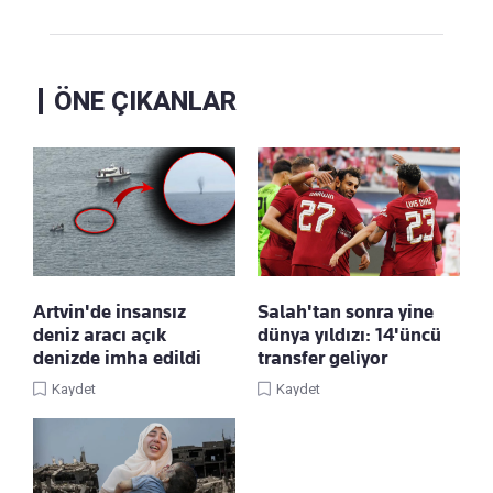
ÖNE ÇIKANLAR
Artvin'de insansız
Salah'tan sonra yine
deniz aracı açık
dünya yıldızı: 14'üncü
denizde imha edildi
transfer geliyor
Kaydet
Kaydet