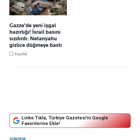
Gazze'de yeni işgal
hazırlığı! İsrail basını
sızdırdı: Netanyahu
gizlice düğmeye bastı
Kaydet
Linke Tıkla, Türkiye Gazetesi'ni Google
Favorilerine Ekle!
GÜNDEM