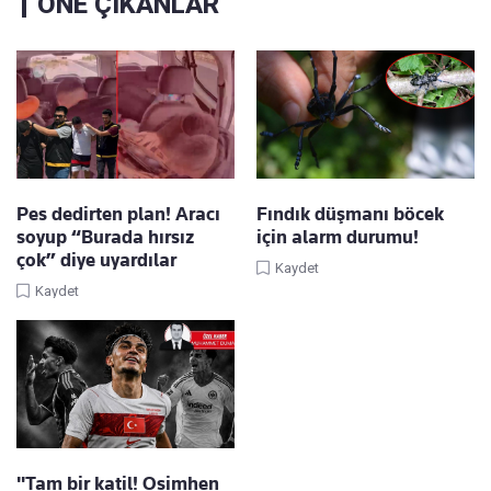
ÖNE ÇIKANLAR
Pes dedirten plan! Aracı
Fındık düşmanı böcek
soyup “Burada hırsız
için alarm durumu!
çok” diye uyardılar
Kaydet
Kaydet
"Tam bir katil! Osimhen