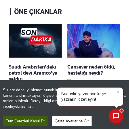
ÖNE ÇIKANLAR
Suudi Arabistan'daki
Cansever neden öldü,
petrol devi Aramco'ya
hastalığı neydi?
saldırı
Kaydet
Kaydet
Sizlere daha iyi hizmet sunabilmek adına sitemizde
çerez
konumlandırmaktayız. Kişisel verileriniz, KVKK ve GDPR kapsamında
×
|
toplanıp işlenir. Detaylı bilgi almak için
Aydınlatma Metnimizi
📰
Son 30 güne ait haberleri, spor gelişmelerini veya yazar yazılarını sorgulayabilirsiniz.
inceleyebilirsiniz.
Tüm Çerezleri Kabul Et
Çerez Ayarlarına Git