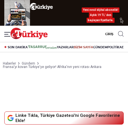
Yeni nesil dijital abonelik!
Aylık 19 TL’ den
başlayan fiyatlarla.
GİRİŞ
SON DAKİKA
YAZARLAR
BİZİM SAYFA
GÜNDEM
POLİTİKA
EK
Haberler
Gündem
Fransa'yı kovan Türkiye'ye geliyor! Afrika'nın yeni rotası Ankara
Linke Tıkla, Türkiye Gazetesi'ni Google Favorilerine
Ekle!