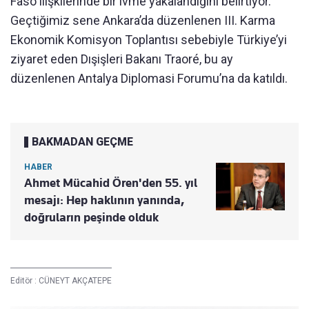
Faso ilişkilerinde bir ivme yakalandığını belirtiyor.
Geçtiğimiz sene Ankara’da düzenlenen III. Karma
Ekonomik Komisyon Toplantısı sebebiyle Türkiye’yi
ziyaret eden Dışişleri Bakanı Traoré, bu ay
düzenlenen Antalya Diplomasi Forumu’na da katıldı.
BAKMADAN GEÇME
HABER
Ahmet Mücahid Ören'den 55. yıl
mesajı: Hep haklının yanında,
doğruların peşinde olduk
Editör :
CÜNEYT AKÇATEPE