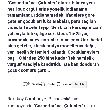
"Casperlar" ve "Çirkinler" olarak bilinen yeni
nesil suç örgütlerine yönelik iddianame
tamamlandı. İddianamedeki ifadelere göre
çeteler çocukları lüks arabalar, para saçılan
videolarla zehirleyip "Sen bizim kardeşimizsin”
yalanıyla tetikçiliğe sürükledi. 15-25 yaş
arasındaki ailevi sorunları olan çocukları hedef
alan çeteler, klasik mafya modellerini değil,
yeni nesil yöntemleri kulandı. Çocuklar eylem
başı 10 binden 250 bine kadar 'tek hamlelik
vurgun' vaadiyle kandırıldı. İşte kan donduran
çocuk sömürü çarkı..
a-
|
+A
Özetle
Dinle
Kaydet
Bakırköy Cumhuriyet Başsavcılığı'nın
kamuoyunda
"Casperlar" ve "Çirkinler"
olarak