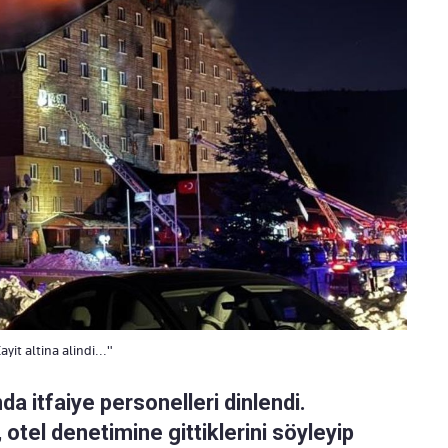
it altina alindi..."
da itfaiye personelleri dinlendi.
otel denetimine gittiklerini söyleyip