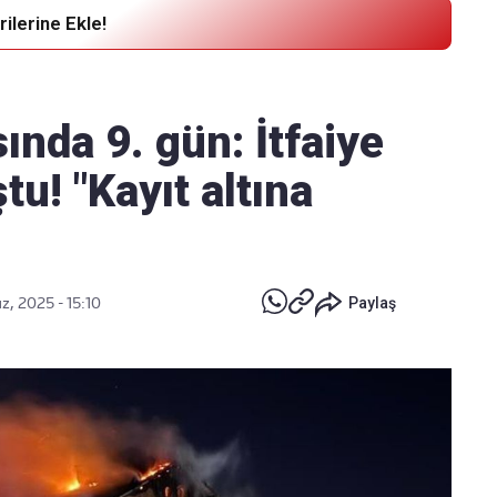
ilerine Ekle!
Haber Verin
Editör masamıza bilgi ve materyal
ında 9. gün: İtfaiye
göndermek için
tıklayın
u! "Kayıt altına
, 2025 - 15:10
Paylaş