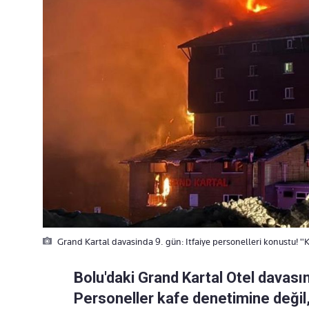
Grand Kartal davasinda 9. gün: Itfaiye personelleri konustu! "Kay
Bolu'daki Grand Kartal Otel davasın
Personeller kafe denetimine değil, 