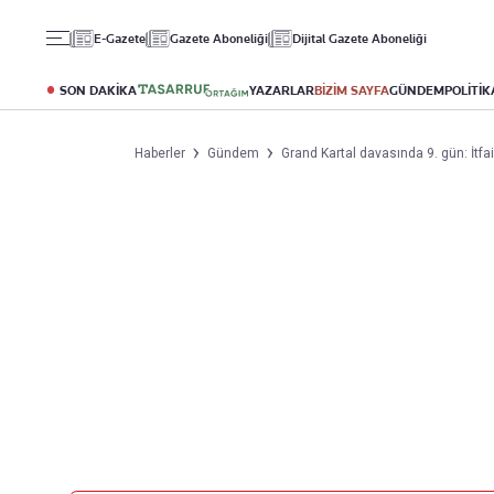
Gündem
Ekonomi
Spor
E-Gazete
Gazete Aboneliği
Dijital Gazete Aboneliği
Politika
Borsa
Futbol
Eğitim
Altın
Puan Durumu
SON DAKİKA
YAZARLAR
BİZİM SAYFA
GÜNDEM
POLİTİK
Döviz
Fikstür
Hisse Senedi
Şampiyonlar Ligi
Haberler
Gündem
Grand Kartal davasında 9. gün: İtfaiy
Kripto Para
Avrupa Ligi
Emlak
Basketbol
T-Otomobil
Turizm
Yazarlar
Diğer Kategoriler
Kurumsal
Bugünün Yazarları
Magazin
Hakkımızda
Tüm Yazarlar
Teknoloji
İletişim
Resmî Ilanlar
Künye
Haberler
Gazete Aboneliği
Foto Haber
Danışma Telefonları
Video Galeri
Yasal
Reklam Ver