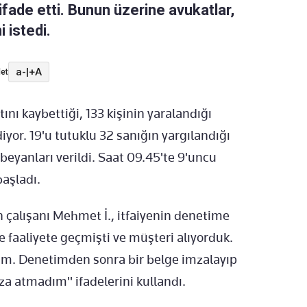
 ifade etti. Bunun üzerine avukatlar,
 istedi.
a-
|
+A
et
tını kaybettiği, 133 kişinin yaralandığı
yor. 19'u tutuklu 32 sanığın yargılandığı
eyanları verildi. Saat 09.45'te 9'uncu
başladı.
n çalışanı Mehmet İ., itfaiyenin denetime
e faaliyete geçmişti ve müşteri alıyorduk.
dım. Denetimden sonra bir belge imzalayıp
 atmadım" ifadelerini kullandı.