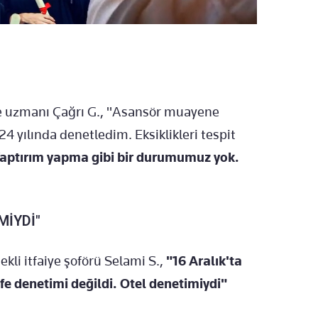
 uzmanı Çağrı G., "Asansör muayene
 yılında denetledim. Eksiklikleri tespit
. Yaptırım yapma gibi bir durumumuz yok.
.
MİYDİ"
i itfaiye şoförü Selami S.,
"16 Aralık'ta
kafe denetimi değildi. Otel denetimiydi"