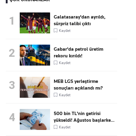
Galatasaray'dan ayrıldı,
1
sürpriz talibi çıktı
Kaçırmayın
Kaydet
Ücretsiz üye olun, gündemi
şekillendiren gelişmeleri önce siz duyun
Gabar'da petrol üretim
2
rekoru kırıldı!
Kaydet
MEB LGS yerleştirme
3
sonuçları açıklandı mı?
Kaydet
500 bin TL'nin getirisi
4
yükseldi! Ağustos başlarke...
Kaydet