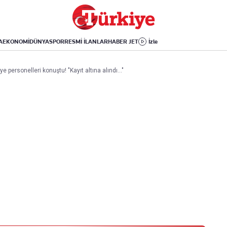
Dünya
Yaşam
Kültür-Sanat
Orta Doğu
Sağlık
Sinema
Avrupa
Hava Durumu
Arkeoloji
A
EKONOMİ
DÜNYA
SPOR
RESMİ İLANLAR
HABER JET
İzle
Amerika
Yemek
Kitap
Afrika
Seyahat
Tarih
e personelleri konuştu! "Kayıt altına alındı..."
İsrail-Gazze
Aktüel
Uygulamalar