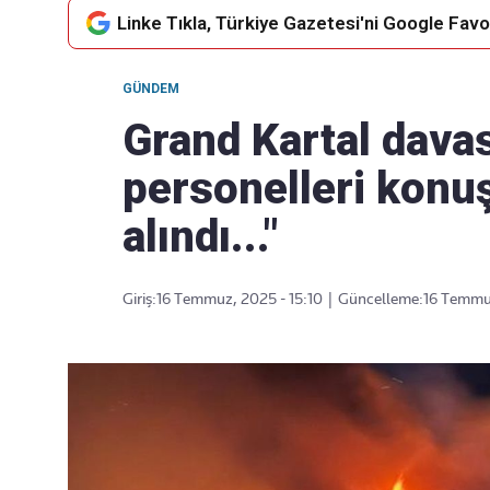
Linke Tıkla, Türkiye Gazetesi'ni Google Favor
GÜNDEM
Takip Edin
Favori mecralarınızda haber
Grand Kartal davas
akışımıza ulaşın
personelleri konuşt
alındı..."
Giriş:
16 Temmuz, 2025 - 15:10
|
Güncelleme:
16 Temmuz