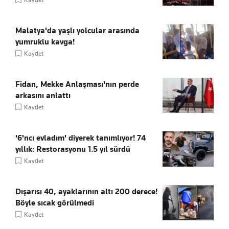
Malatya'da yaşlı yolcular arasında
yumruklu kavga!
Kaydet
Fidan, Mekke Anlaşması'nın perde
arkasını anlattı
Kaydet
'6'ncı evladım' diyerek tanımlıyor! 74
yıllık: Restorasyonu 1.5 yıl sürdü
Kaydet
Dışarısı 40, ayaklarının altı 200 derece!
Böyle sıcak görülmedi
Kaydet