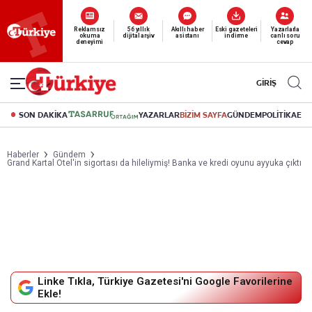
Reklamsız
56 yıllık
Akıllı haber
Eski gazeteleri
Yazarlarla
okuma
dijital arşiv
asistanı
indirme
canlı soru
deneyimi
cevap
GİRİŞ
SON DAKİKA
YAZARLAR
BİZİM SAYFA
GÜNDEM
POLİTİKA
EK
Haberler
Gündem
Grand Kartal Otel'in sigortası da hileliymiş! Banka ve kredi oyunu ayyuka çıktı
Linke Tıkla, Türkiye Gazetesi'ni Google Favorilerine
Ekle!